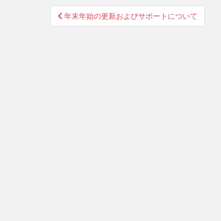
年末年始の更新およびサポートについて
投稿ナビゲーション