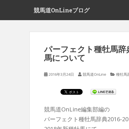
S
競馬道OnLineブログ
k
i
p
t
パーフェクト種牡馬辞典20
o
馬について
m
a
2016年3月24日
競馬道OnLine
種牡馬
i
n
c
競馬道OnLine編集部編の
o
パーフェクト種牡馬辞典2016-2
n
2018年新種牡馬にて