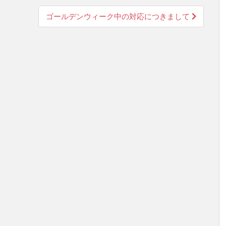
ゴールデンウィーク中の対応につきまして