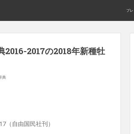
プレ
16-2017の2018年新種牡
辞典
017（自由国民社刊）