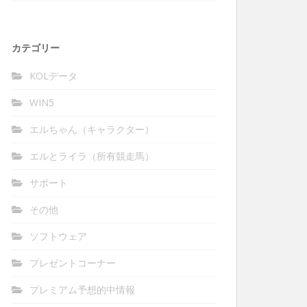
カテゴリー
KOLデータ
WIN5
エルちゃん（キャラクター）
エルとライラ（所有競走馬）
サポート
その他
ソフトウェア
プレゼントコーナー
プレミアム予想的中情報