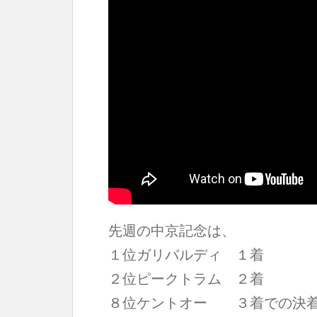
t
e
n
t
先週の中京記念は、
１位ガリバルディ １着
２位ピークトラム ２着
８位ケントオー ３着での決