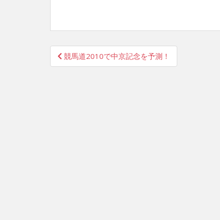
競馬道2010で中京記念を予測！
投稿ナビゲーション