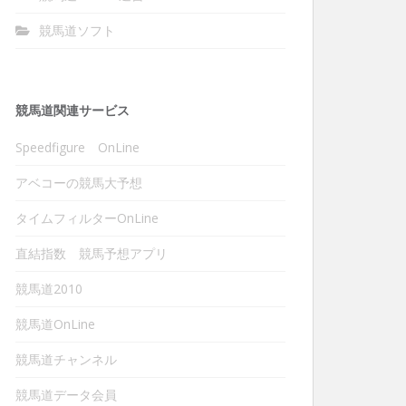
競馬道ソフト
競馬道関連サービス
Speedfigure OnLine
アベコーの競馬大予想
タイムフィルターOnLine
直結指数 競馬予想アプリ
競馬道2010
競馬道OnLine
競馬道チャンネル
競馬道データ会員