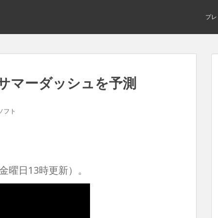
プレ
スサマーダッシュを予測
ソフト
日金曜日13時更新）。