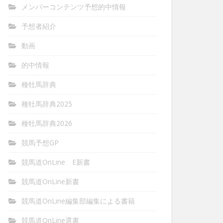
メンバーコンテンツ予想的中情報
予想者紹介
動画
的中情報
種牡馬辞典
種牡馬辞典2025
種牡馬辞典2026
競馬予想GP
競馬道OnLine E新書
競馬道OnLine新書
競馬道OnLine編集部編集による書籍
競馬道OnLine選書