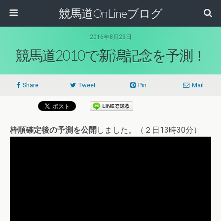
競馬道OnLineブログ
2016年8月29日
競馬道2010で新潟記念を予測！
Share
Tweet
Pin
Mail
枠順確定後の予測を公開
しました。（２日13時30分）