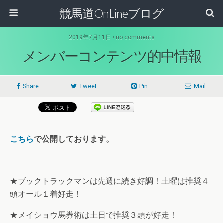
競馬道OnLineブログ
2019年7月11日 • no comments
メンバーコンテンツ的中情報
Share
Tweet
Pin
Mail
こちら
で公開しております。
★ブックトラックマンは先週に続き好調！土曜は
推奨４
頭オール１着
好走！
★メイショウ馬券術は
土日で推奨３頭
が好走！