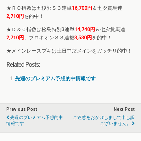
★ＲＯ指数は五稜郭Ｓ３連単
16,700円
＆七夕賞馬連
2,710円
を的中！
★Ｄ＆Ｃ指数は松島特別3連単
14,740円
＆七夕賞馬連
2,710円
、プロキオンＳ３連複
3,530円
を的中！
★メインレースブギは土日中京メインをガッチリ的中！
Related Posts:
先週のプレミアム予想的中情報です
Previous Post
Next Post
先週のプレミアム予想的中
ご迷惑をおかけしまして申し訳
情報です
ございません。