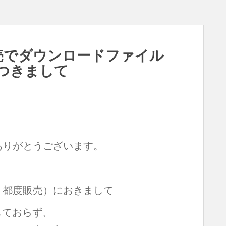
販売でダウンロードファイル
つきまして
、
ありがとうございます。
：都度販売）におきまして
応しておらず、