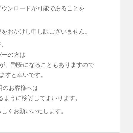
ダウンロードが可能であることを
便をおかけし申し訳ございません。
で、
ンバーの方は
うが、割安になることもありますので
ますと幸いです。
用のお客様へは
きるように検討してまいります。
ろしくお願いいたします。