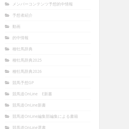
メンバーコンテンツ予想的中情報
予想者紹介
動画
的中情報
種牡馬辞典
種牡馬辞典2025
種牡馬辞典2026
競馬予想GP
競馬道OnLine E新書
競馬道OnLine新書
競馬道OnLine編集部編集による書籍
競馬道OnLine選書