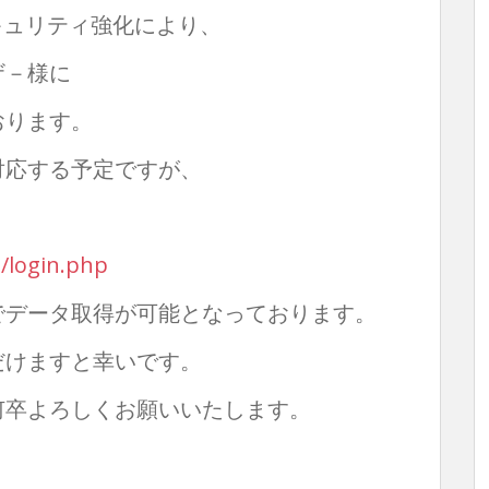
ルセキュリティ強化により、
ザ－様に
おります。
対応する予定ですが、
/login.php
でデータ取得が可能となっております。
だけますと幸いです。
何卒よろしくお願いいたします。