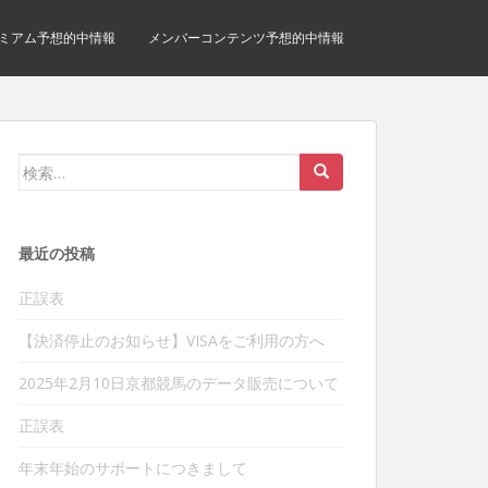
ミアム予想的中情報
メンバーコンテンツ予想的中情報
検索:
最近の投稿
正誤表
【決済停止のお知らせ】VISAをご利用の方へ
2025年2月10日京都競馬のデータ販売について
正誤表
年末年始のサポートにつきまして