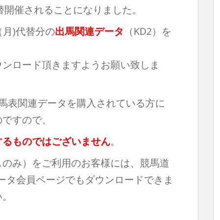
代替開催されることになりました。
（月)代替分の
出馬関連データ
（KD2）を
。
ウンロード頂きますようお願い致しま
出馬表関連データを購入されている方に
のですので、
するものではございません
。
スのみ）をご利用のお客様には、競馬道
道データ会員ページでもダウンロードできま
い。