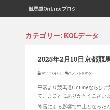
S
競馬道OnLineブログ
k
i
p
カテゴリー: KOLデータ
t
o
m
2025年2月10日京都
a
i
2025年2月9日
コメントをする
n
c
平素より競馬道OnLineなら
o
て、まことにありがとうござい
n
降雪による影響で中止となった2