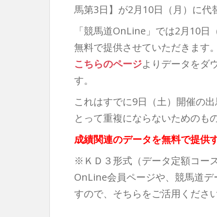
t
馬第3日】が2月10日（月）に
e
「競馬道OnLine」では2月10日
n
無料で提供させていただきます
t
こちらのページ
よりデータをダ
す。
これはすでに9日（土）開催の
とって重複にならないためのも
成績関連のデータを無料で提供
※ＫＤ３形式（データ定額コー
OnLine会員ページや、競馬
すので、そちらをご活用くださ