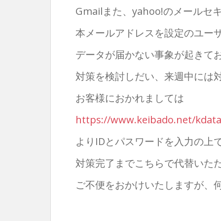
Gmailまた、yahoo!のメー
本メールアドレスを設定のユー
データが届かない事象が起きて
対策を検討しだい、来週中には
お客様におかれましては
https://www.keibado.net/kdata
よりIDとパスワードを入力の上
対策完了までこちらで代替いた
ご不便をおかけいたしますが、