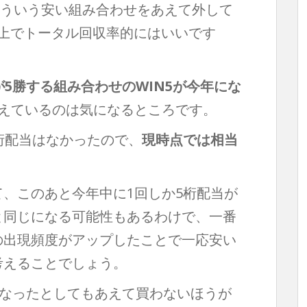
、こういう安い組み合わせをあえて外して
る上でトータル回収率的にはいいです
。
が5勝する組み合わせのWIN5が今年にな
えているのは気になるところです。
桁配当はなかったので、
現時点では相当
、このあと今年中に1回しか5桁配当が
と同じになる可能性もあるわけで、一番
の出現頻度がアップしたことで一応安い
考えることでしょう。
になったとしてもあえて買わないほうが