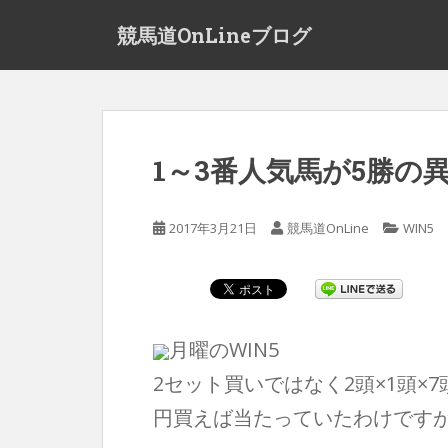
S
競馬道OnLineブログ
k
i
p
t
1～3番人気馬が5勝の
o
m
2017年3月21日
競馬道OnLine
WIN5
a
i
n
月曜のWIN5
c
2セット買いではなく2頭×1頭×7
o
円買えば当たっていたわけです
n