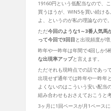
t
19160円という低配当なので
e
買うほうが、WIN5を買い続け
n
よ、というのが私の理論なので
t
ただ
今回のような1～3番人気馬
って今回で3回目
と出現頻度が増
昨年や一昨年は年間で4回しか5
な出現率アップ
と言えます。
ただそれも現時点での話であって
出現せず通年では昨年や一昨年
よくないのはこういう安い配当
組み合わせもおさえておこうと
3ヶ月に1回ペースが月1ペース