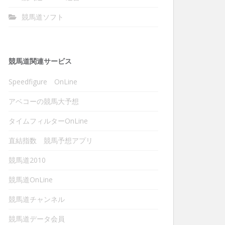
競馬道ソフト
競馬道関連サービス
Speedfigure OnLine
アベコーの競馬大予想
タイムフィルターOnLine
直結指数 競馬予想アプリ
競馬道2010
競馬道OnLine
競馬道チャンネル
競馬道データ会員