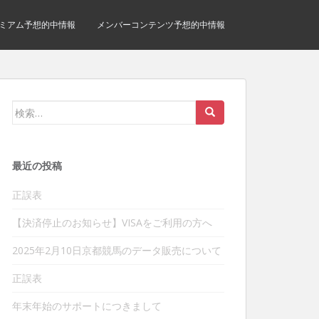
ミアム予想的中情報
メンバーコンテンツ予想的中情報
検索:
最近の投稿
正誤表
【決済停止のお知らせ】VISAをご利用の方へ
2025年2月10日京都競馬のデータ販売について
正誤表
年末年始のサポートにつきまして