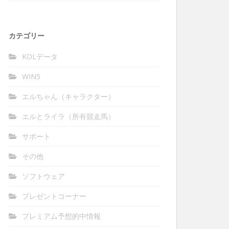
カテゴリー
KOLデータ
WIN5
エルちゃん（キャラクター）
エルとライラ（所有競走馬）
サポート
その他
ソフトウェア
プレゼントコーナー
プレミアム予想的中情報