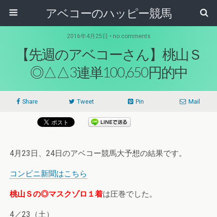
アベコーのハッピー競馬
2016年4月25日 • no comments
【先週のアベコーさん】桃山Ｓ
◎△△3連単100,650円的中
Share
Tweet
Pin
Mail
4月23日、24日のアベコー競馬大予想の結果です。
コンビニ新聞はこちら
桃山Ｓの◎マスクゾロ１着
は圧巻でした。
4／23（土）