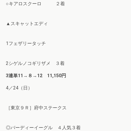
○キアロスクーロ ２着
▲スキャットエディ
1フェザリータッチ
2シゲルノコギリザメ ３着
3連単11→８→12 11,150円
4／24（日）
［東京９Ｒ］府中ステークス
◎バーディーイーグル ４人気３着