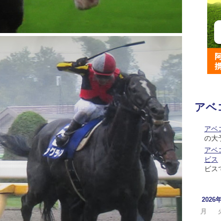
アベ
アベ
の大
アベコ
ビス
ビス
2026
月