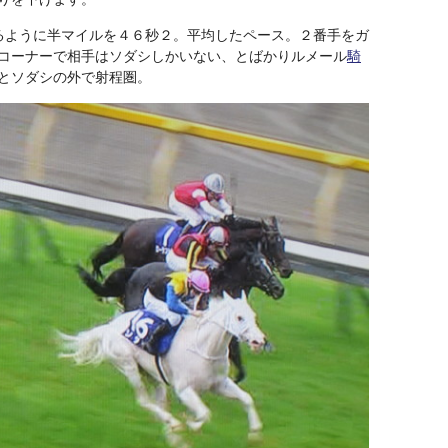
るように半マイルを４６秒２。平均したペース。２番手をガ
コーナーで相手はソダシしかいない、とばかりルメール
騎
とソダシの外で射程圏。