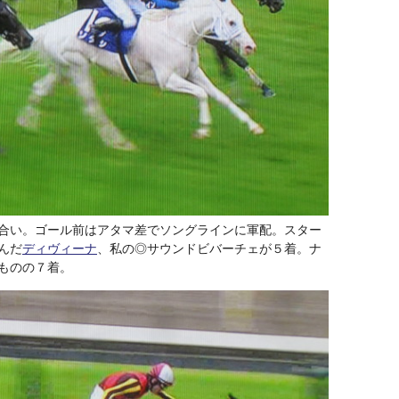
合い。ゴール前はアタマ差でソングラインに軍配。スター
んだ
ディヴィーナ
、私の◎サウンドビバーチェが５着。ナ
ものの７着。