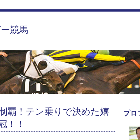
ピー競馬
制覇！テン乗りで決めた嬉
プロ
冠！！