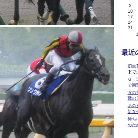
3
10
17
24
31
最近
初重
下で
ＧＩ
で衝
涙の
戦の
あの
新女
待ち
めた