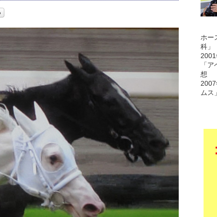
ホー
科」
200
「ア
想
200
ムス