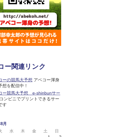
コー関連リンク
コーの競馬大予想
アベコー渾身
予想を配信中！
ー競馬大予想 e-shinbunサー
コンビニでプリントできるサー
です
年8月
火
水
木
金
土
日