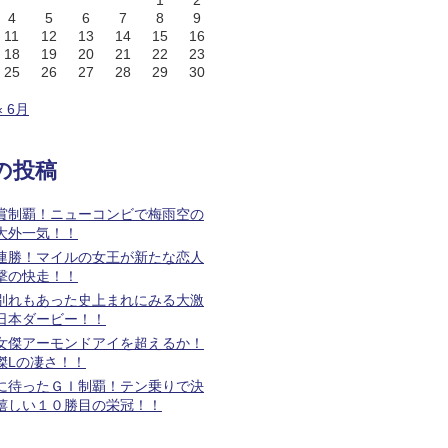
1
2
4
5
6
7
8
9
11
12
13
14
15
16
18
19
20
21
22
23
25
26
27
28
29
30
« 6月
の投稿
賞制覇！ニューコンビで梅雨空の
大外一気！！
連勝！マイルの女王が新たな恋人
撃の快走！！
別れもあった史上まれにみる大激
日本ダービー！！
女傑アーモンドアイを超えるか！
傑Lの凄さ！！
に待ったＧＩ制覇！テン乗りで決
嬉しい１０勝目の栄冠！！