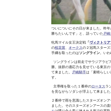
ついについにその日が来ました。昨年
勝ちたいんです」と、語っていた
戸崎
牝馬マイル女王決定戦
「
ヴィクトリア
の
桜花賞
、
オークス
の２冠馬スターズ
手綱を取ったのは
ソングライン
。いわ
ソングラインは前走でサウジアラビ
勝。抜群の適応力を見せている東京の
て来ました。
戸崎騎手
は「素晴らしい
す。
主導権を取った１番枠の
ロータス
ラ
を見ながらソダシが浮上して来ました
２番枠で雨を意識したスターズオンア
ました。そのスターズオンアースの直
ル
は隣り合う馬に挟まれる形で位置取