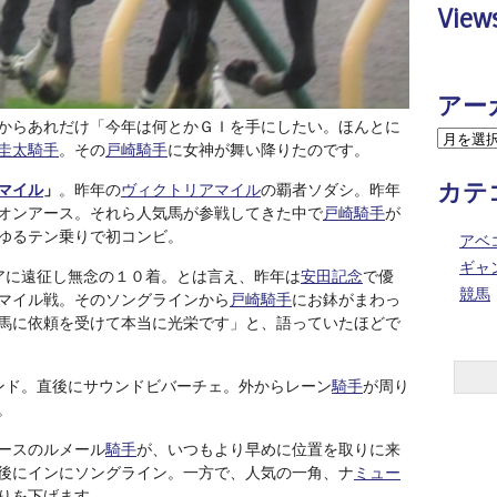
View
アー
からあれだけ「今年は何とかＧＩを手にしたい。ほんとに
圭太騎手
。その
戸崎騎手
に女神が舞い降りたのです。
マイル
」
。昨年の
ヴィクトリアマイル
の覇者ソダシ。昨年
カテ
オンアース。それら人気馬が参戦してきた中で
戸崎騎手
が
ゆるテン乗りで初コンビ。
アベ
ギャ
アに遠征し無念の１０着。とは言え、昨年は
安田記念
で優
競馬
マイル戦。そのソングラインから
戸崎騎手
にお鉢がまわっ
馬に依頼を受けて本当に光栄です」と、語っていたほどで
ンド。直後にサウンドビバーチェ。外からレーン
騎手
が周り
。
ースのルメール
騎手
が、いつもより早めに位置を取りに来
後にインにソングライン。一方で、人気の一角、ナ
ミュー
りを下げます。