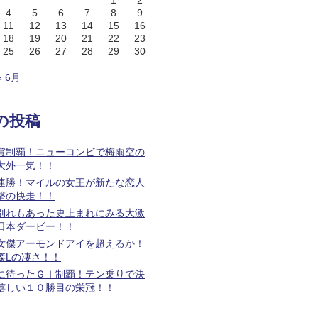
1
2
4
5
6
7
8
9
11
12
13
14
15
16
18
19
20
21
22
23
25
26
27
28
29
30
« 6月
の投稿
賞制覇！ニューコンビで梅雨空の
大外一気！！
連勝！マイルの女王が新たな恋人
撃の快走！！
別れもあった史上まれにみる大激
日本ダービー！！
女傑アーモンドアイを超えるか！
傑Lの凄さ！！
に待ったＧＩ制覇！テン乗りで決
嬉しい１０勝目の栄冠！！