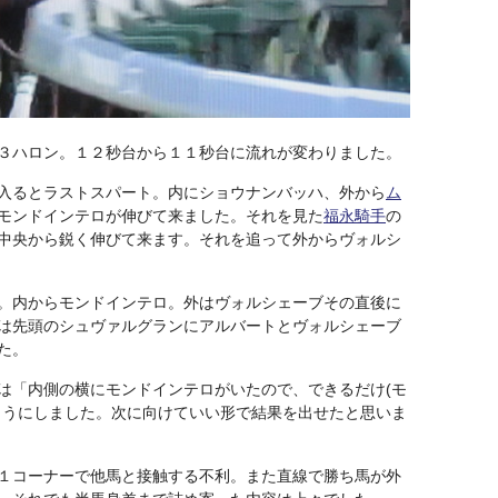
３ハロン。１２秒台から１１秒台に流れが変わりました。
入るとラストスパート。内にショウナンバッハ、外から
ム
モンドインテロが伸びて来ました。それを見た
福永騎手
の
中央から鋭く伸びて来ます。それを追って外からヴォルシ
。内からモンドインテロ。外はヴォルシェーブその直後に
は先頭のシュヴァルグランにアルバートとヴォルシェーブ
た。
は「内側の横にモンドインテロがいたので、できるだけ(モ
ようにしました。次に向けていい形で結果を出せたと思いま
１コーナーで他馬と接触する不利。また直線で勝ち馬が外