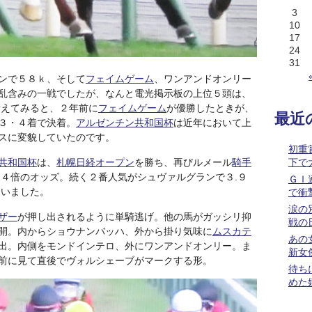
3
10
17
24
31
ンで５８ｋ、そして
フェイムゲーム
、ワンアンドオンリー
乱含みの一戦でしたが、なんと電光掲示板の上位５頭は、
考えてみると、２年前に
フェイムゲーム
が優勝したときが、
最近
３・４着で決着。
アルゼンチン共和国杯
は近年において上
スに変貌していたのです。
初重
共和国杯
は、
札幌日経オープン
を勝ち、再びルメール
騎手
下で
.４倍のオッズ。続く２番人気がシュヴァルグランで３.９
ＧＩ
ていました。
で衝
涙の
ザー
が押し出されるように単騎逃げ。他の馬がガッシリ抑
戦の
開。内からショウナンバッハ、外から掛り気味に
ムスカテ
あの
出。内側をモンドインテロ、外にワンアンドオンリー。ま
新女
前に見て直後でヴォルシェーブがマークする形。
待ち
めた