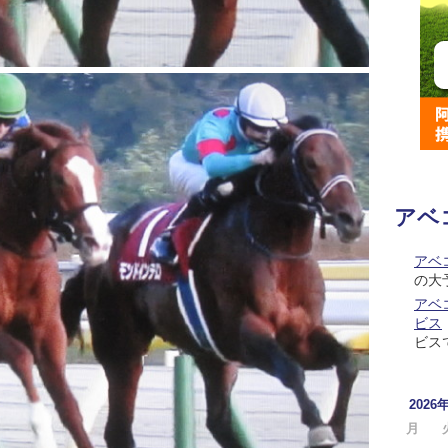
アベ
アベ
の大
アベコ
ビス
ビス
2026
月