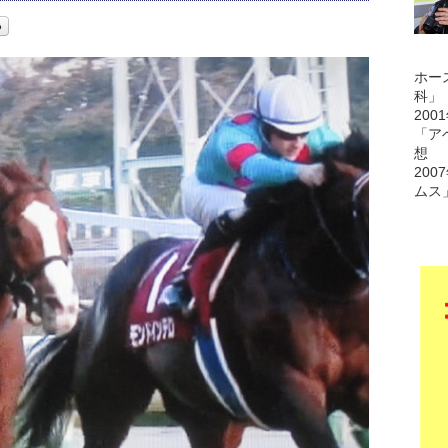
ホー
科」
200
「ア
想
200
ムス