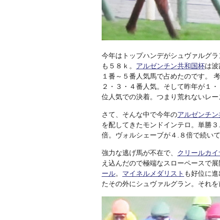
今年はトップハンデがシュヴァルグラ
も５８ｋ。
アルゼンチン共和国杯
は波
１番～５番人気馬で占めたのです。 
２・３・４番人気。そして昨年が１・
位人気での決着。つまり荒れないレー
さて、そんな中で今年の
アルゼンチン
を配してきたモンドインテロ。単勝３
倍。ヴォルシェーブが４.８倍で続い
強力な逃げ馬が不在で、
クリールカイ
え込んだので極端なスローペースで展
ール
。
マイネルメダリスト
も好位に進
たその外にシュヴァルグラン。それを