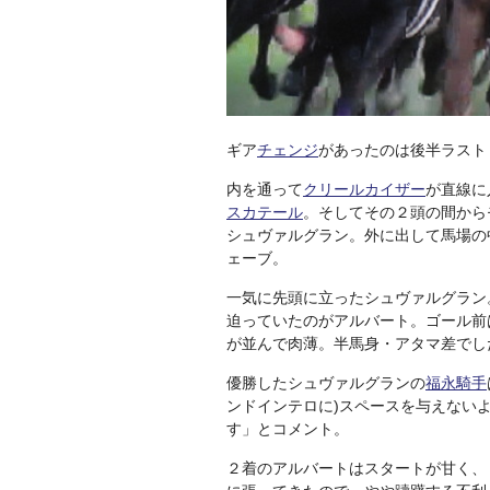
ギア
チェンジ
があったのは後半ラスト
内を通って
クリールカイザー
が直線に
スカテール
。そしてその２頭の間から
シュヴァルグラン。外に出して馬場の
ェーブ。
一気に先頭に立ったシュヴァルグラン
迫っていたのがアルバート。ゴール前
が並んで肉薄。半馬身・アタマ差でし
優勝したシュヴァルグランの
福永騎手
ンドインテロに)スペースを与えない
す」とコメント。
２着のアルバートはスタートが甘く、