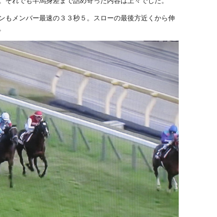
。それでも半馬身差まで詰め寄った内容は上々でした。
ンもメンバー最速の３３秒５。スローの最後方近くから伸
。