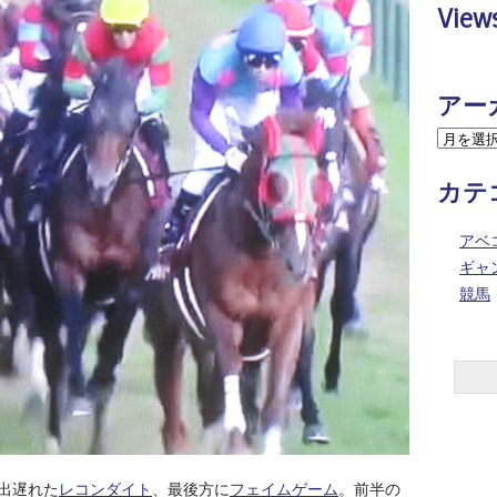
View
アー
カテ
アベ
ギャ
競馬
出遅れた
レコンダイト
、最後方に
フェイムゲーム
。前半の