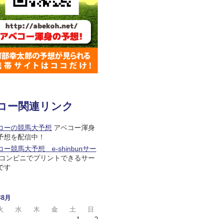
コー関連リンク
コーの競馬大予想
アベコー渾身
予想を配信中！
ー競馬大予想 e-shinbunサー
コンビニでプリントできるサー
です
年8月
火
水
木
金
土
日