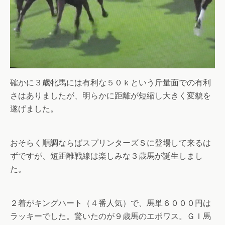
確かに３歳牝馬には有利な５０ｋという斤量面での有利
さはありましたが、明らかに距離が短縮し大きく変貌を
遂げました。
おそらく順調ならばスプリンターズＳに登場して来るは
ずですが、短距離戦線は楽しみな３歳馬が誕生しまし
た。
２着がキングハート（４番人気）で、馬単６０００円は
ラッキーでした。驚いたのが９歳馬のエポワス。ＧＩ馬