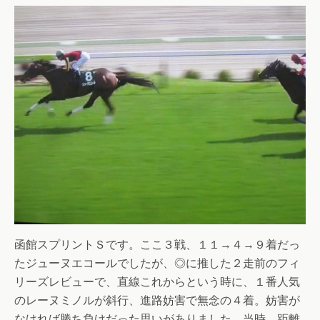
函館スプリントＳです。ここ３戦、１１→４→９着だっ
たジューヌエコールでしたが、◎に推した２走前のフィ
リーズレビューで、直線これからという時に、１番人気
のレーヌミノルが斜行、進路妨害で無念の４着。妨害が
なければ勝ち負けだった思いがありました。当時、距離