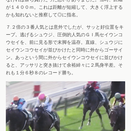
が１４００ｍ。これは距離が短縮して、大きく浮上する
かも知れないと推察して◎に指名。
７.２倍の３番人気とは意外でしたが、サッと好位置をキ
ープ。逃げるシュウジ、圧倒的人気のＧＩ馬セイウンコ
ウセイを、前に見る形で末脚を温存。直線、シュウジに
セイウンコウセイが並びかけたと同時に外からゴーサイ
ン。あっという間に外からセイウンコウセイに並びかけ
ると、アッサリと突き抜けて余裕綽々に２馬身半差。そ
れも１分６秒８のレコード勝ち。