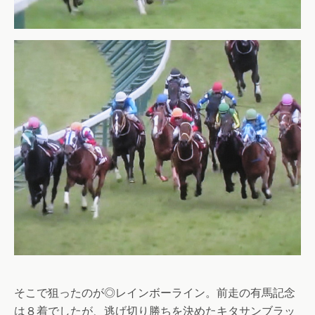
そこで狙ったのが◎レインボーライン。前走の有馬記念
は８着でしたが、逃げ切り勝ちを決めたキタサンブラッ