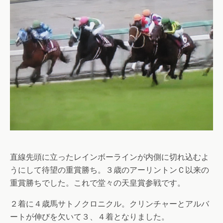
直線先頭に立ったレインボーラインが内側に切れ込むよ
うにして待望の重賞勝ち。３歳のアーリントンＣ以来の
重賞勝ちでした。これで堂々の天皇賞参戦です。
２着に４歳馬サトノクロニクル。クリンチャーとアルバ
ートが伸びを欠いて３、４着となりました。