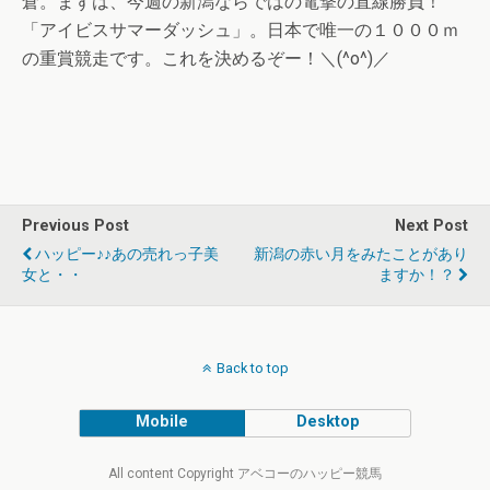
倉。まずは、今週の新潟ならではの電撃の直線勝負！
「アイビスサマーダッシュ」。日本で唯一の１０００ｍ
の重賞競走です。これを決めるぞー！＼(^o^)／
Previous Post
Next Post
ハッピー♪♪あの売れっ子美
新潟の赤い月をみたことがあり
女と・・
ますか！？
Back to top
Mobile
Desktop
All content Copyright アベコーのハッピー競馬