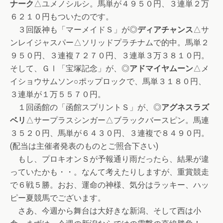
ナーク
△ユメノシルシ。馬単が４９５０円、３連単２万
６２１０円もついたのです。
３回阪神も「マーメイドＳ」が◎
ディアチャンス
△サ
ンレイジャスパー△ソリッドプラチナムで的中。馬単２
９５０円、３連複７２７０円、３連単３万３８１０円。
そして、ＧⅠ「宝塚記念」が、◎
アドマイヤムーン
△メ
イショウサムソン○ポップロックで、馬単３１８０円、
３連単が１万５５７０円。
１回函館の「函館スプリントＳ」が、◎
アグネスラズ
ベリ
△サープラスシンガー△ブラックバースピン。馬連
３５２０円、馬単が６４３０円、３連複で８４９０円。
(配当は主催者発表のものとご照合下さい)
もし、プロキオンＳが予報通り雨だったら、結果が違
っていたかも・・。なんて考えたりしますが、重賞競走
で６戦５勝。おお、運命の神様、気分はラッキー、ハッ
ピー夏競馬でございます。
さあ、今週から舞台は大好きな新潟、そして西は小