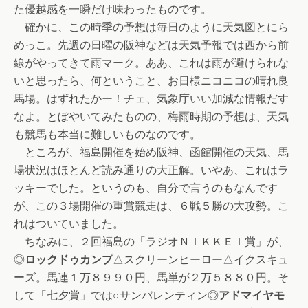
た優越感を一瞬だけ味わったものです。
確かに、この時季の予想は毎日のように天気図とにら
めっこ。先週の日曜の阪神などは天気予報では西から前
線がやってきて雨マーク。ああ、これは雨が避けられな
いと思ったら、何ということ、お日様ニコニコの晴れ良
馬場。はずれたかー！チェ、気象庁いい加減な情報だす
なよ。とぼやいてみたものの、梅雨時期の予想は、天気
も競馬も本当に難しいものなのです。
ところが、福島開催を始め阪神、函館開催の天気、馬
場状況はほとんど読み通りの大正解。いやあ、これはラ
ッキーでした。というのも、自分で言うのもなんです
が、この３場開催の重賞競走は、６戦５勝の大攻勢。こ
れはついていました。
ちなみに、２回福島の「ラジオＮＩＫＫＥＩ賞」が、
◎
ロックドゥカンプ
△スクリーンヒーロー△イクスキュ
ーズ。馬連１万８９９０円、馬単が２万５８８０円。そ
して「七夕賞」では○サンバレンティン◎
アドマイヤモ