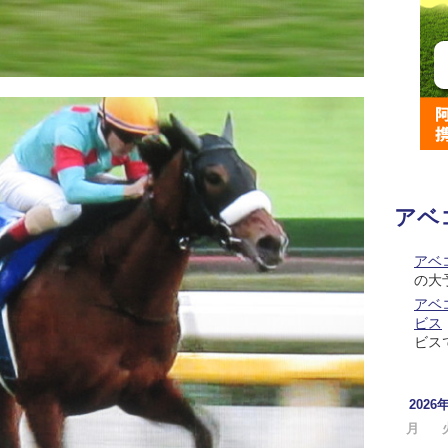
アベ
アベ
の大
アベコ
ビス
ビス
2026
月