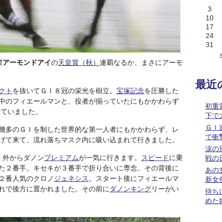
3
10
17
24
31
傑
アーモンドアイ
の
天皇賞（秋）
連覇なるか、まさにアーモ
最近
クト
を抜いてＧＩ８冠の栄光を樹立。
宝塚記念
を圧勝した
中のフィエールマンと、役者が揃っていたにもかかわらず
初重
れていました。
下で
ＧＩ
幾多のＧＩを制した世界的な第一人者にもかかわらず、レ
で衝
げて来て、流れ落ちマスク内に吸い込まれて行きました。
涙の
、外からダノン
プレミアム
が一気に行きます。
スピード
に乗
戦の
た２番手。キセキが３番手で折り合いに専念。その背後に
あの
２番人気のクロノ
ジェネシス
。スタート後にフィエールマ
新女
れで後方に置かれました。その前に
ダノンキング
リーがい
待ち
めた