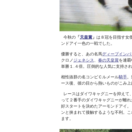
今秋の
「
天皇賞
」
は８冠を目指す女
ンドアイ一色の一戦でした。
優勝すると、あの名馬
ディープインパ
クロノ
ジェネシス
、
春の天皇賞
を連覇
単勝１.４倍。圧倒的な人気に支持さ
相性抜群の名コンビＣルメール
騎手
。
ース後、彼の目から熱いものがこみ上
レースはダイワキャグニーを抑えて
って２番手のダイワキャグニーが離れ
好スタートを決めたアーモンドアイ。
ンと挟まれて接触するような不利。こ
ます。