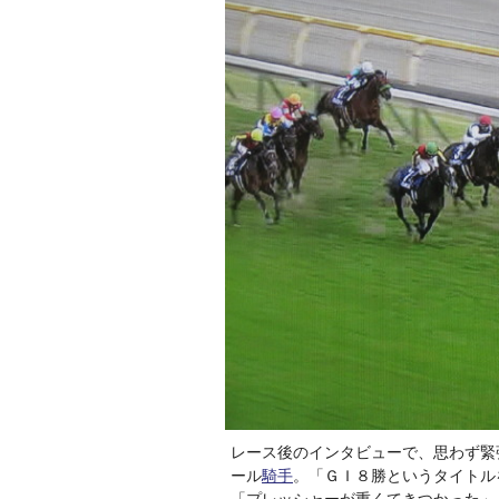
レース後のインタビューで、思わず緊
ール
騎手
。「ＧＩ８勝というタイトル
「プレッシャーが重くてきつかった」