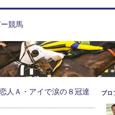
ピー競馬
恋人Ａ・アイで涙の８冠達
プロ