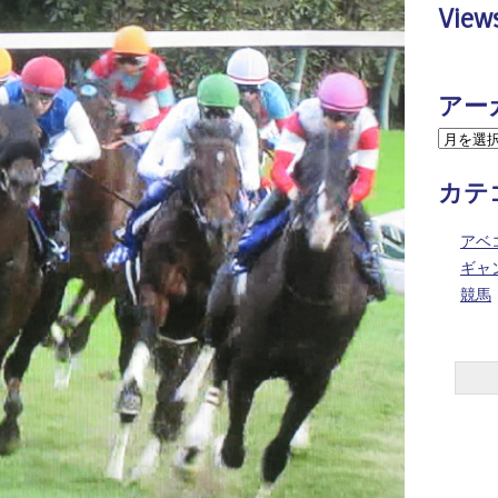
View
アー
カテ
アベ
ギャ
競馬