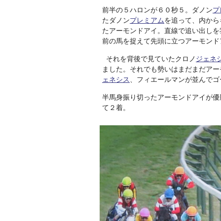
前半の５ハロンが６０秒５。ダノン
プ
たダノン
プレミアム
を追って、内から
たアーモンドアイ。直線で追い出しを
前の馬を捉えて先頭に立つアーモンド
それを背後で見ていたクロノ
ジェネ
ました。それでも勢いはまだまだアー
ェネシス
、フィエールマンが並んでゴ
半馬身振り切ったアーモンドアイが優
て２着。