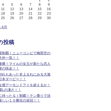
1
2
4
5
6
7
8
9
11
12
13
14
15
16
18
19
20
21
22
23
25
26
27
28
29
30
« 6月
の投稿
賞制覇！ニューコンビで梅雨空の
大外一気！！
連勝！マイルの女王が新たな恋人
撃の快走！！
別れもあった史上まれにみる大激
日本ダービー！！
女傑アーモンドアイを超えるか！
傑Lの凄さ！！
に待ったＧＩ制覇！テン乗りで決
嬉しい１０勝目の栄冠！！