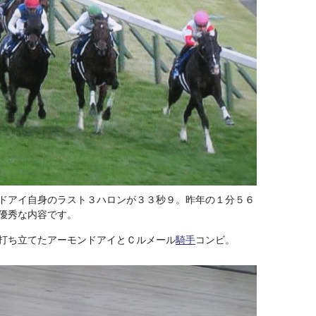
ドアイ自身のラスト３ハロンが３３秒９。昨年の１分５６
優秀な内容です。
打ち立てたアーモンドアイとＣルメール
騎手
コンビ。