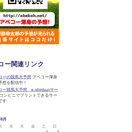
コー関連リンク
コーの競馬大予想
アベコー渾身
予想を配信中！
ー競馬大予想 e-shinbunサー
コンビニでプリントできるサー
です
年8月
火
水
木
金
土
日