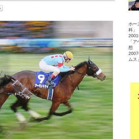
ホー
科」
200
「ア
想
200
ムス