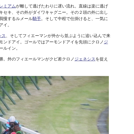
レミアム
が離して逃げたわりに遅い流れ。直線は楽に逃げ
キセキ、その外がダイワキャグニー。その２頭の外に出し
我慢するルメール
騎手
。そして中程で仕掛けると、一気に
アイ。
シス
、そしてフィエーマンが外から並ぶように追い込んで来
モンドアイ。ゴールではアーモンドアイを先頭にクロノ
ジ
ールイン。
勝。外のフィエールマンがクビ差クロノ
ジェネシス
を捉え