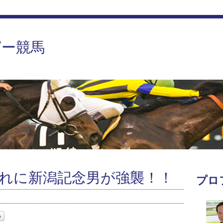
ピー競馬
れに新潟記念男が強襲！！
プロ