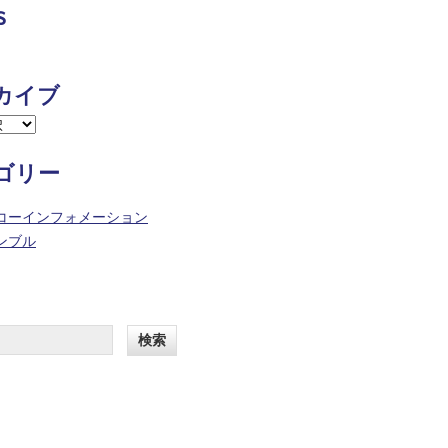
s
カイブ
ゴリー
コーインフォメーション
ンブル