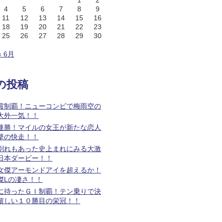
1
2
4
5
6
7
8
9
11
12
13
14
15
16
18
19
20
21
22
23
25
26
27
28
29
30
« 6月
の投稿
賞制覇！ニューコンビで梅雨空の
大外一気！！
連勝！マイルの女王が新たな恋人
撃の快走！！
別れもあった史上まれにみる大激
日本ダービー！！
女傑アーモンドアイを超えるか！
傑Lの凄さ！！
に待ったＧＩ制覇！テン乗りで決
嬉しい１０勝目の栄冠！！