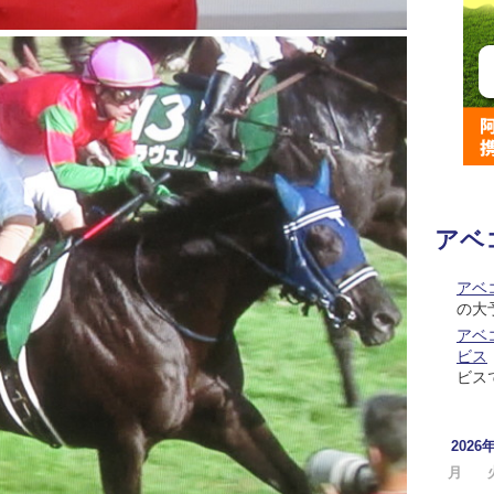
アベ
アベ
の大
アベコ
ビス
ビス
2026
月