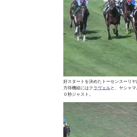
好スタートを決めたトーセンスーリヤ
方待機組にはク
ラヴェル
と、ヤシャマ
０秒ジャスト。