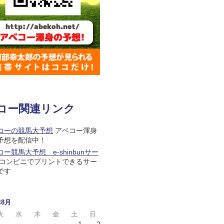
コー関連リンク
コーの競馬大予想
アベコー渾身
予想を配信中！
ー競馬大予想 e-shinbunサー
コンビニでプリントできるサー
です
年8月
火
水
木
金
土
日