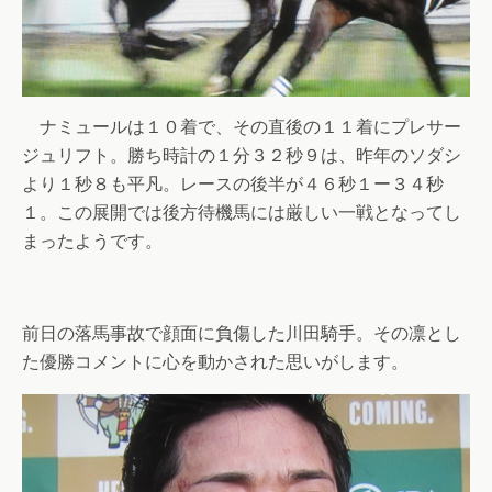
ナミュールは１０着で、その直後の１１着にプレサー
ジュリフト。勝ち時計の１分３２秒９は、昨年のソダシ
より１秒８も平凡。レースの後半が４６秒１ー３４秒
１。この展開では後方待機馬には厳しい一戦となってし
まったようです。
前日の落馬事故で顔面に負傷した川田騎手。その凛とし
た優勝コメントに心を動かされた思いがします。