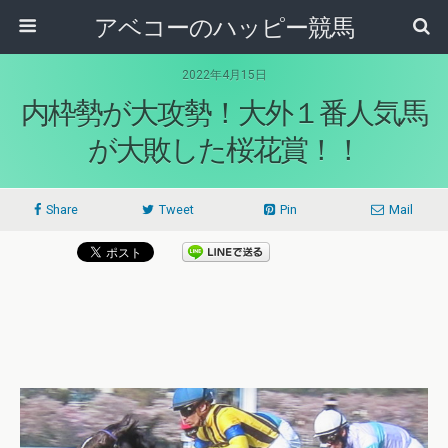
アベコーのハッピー競馬
2022年4月15日
内枠勢が大攻勢！大外１番人気馬
が大敗した桜花賞！！
Share
Tweet
Pin
Mail