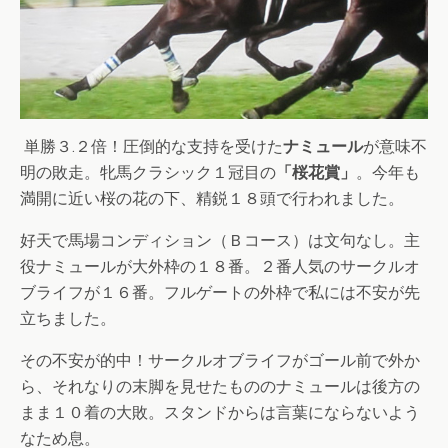
単勝３.２倍！圧倒的な支持を受けた
ナミュール
が意味不
明の敗走。牝馬クラシック１冠目の
「桜花賞」
。今年も
満開に近い桜の花の下、精鋭１８頭で行われました。
好天で馬場コンディション（Ｂコース）は文句なし。主
役ナミュールが大外枠の１８番。２番人気のサークルオ
ブライフが１６番。フルゲートの外枠で私には不安が先
立ちました。
その不安が的中！サークルオブライフがゴール前で外か
ら、それなりの末脚を見せたもののナミュールは後方の
まま１０着の大敗。スタンドからは言葉にならないよう
なため息。