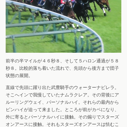
前半の半マイルが４６秒８、そして５ハロン通過が５８
秒８。比較的落ち着いた流れで、先頭から後方まで団子
状態の展開。
直線で先頭に躍り出た武豊騎手のウォーターナビレラ。
そこへインで我慢していたナムラクレア。その背後にア
ルーリングウェイ、パーソナルハイ。それらの最内から
ピンハイが迫って来ました。ところが前がカベになり、
外に寄るとパーソナルハイに接触。その煽りでスターズ
オンアースに接触。それもスターズオンアースは怯むこ