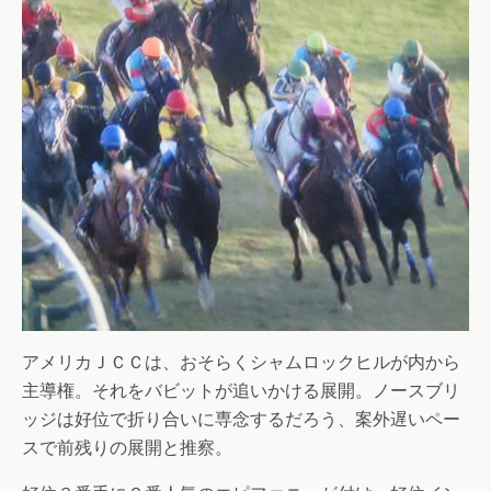
アメリカＪＣＣは、おそらくシャムロックヒルが内から
主導権。それをバビットが追いかける展開。ノースブリ
ッジは好位で折り合いに専念するだろう、案外遅いペー
スで前残りの展開と推察。