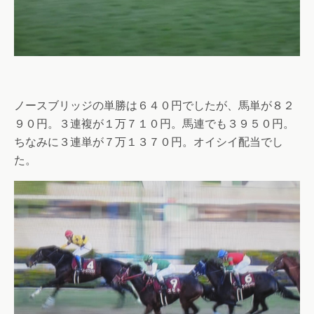
ノースブリッジの単勝は６４０円でしたが、馬単が８２
９０円。３連複が１万７１０円。馬連でも３９５０円。
ちなみに３連単が７万１３７０円。オイシイ配当でし
た。