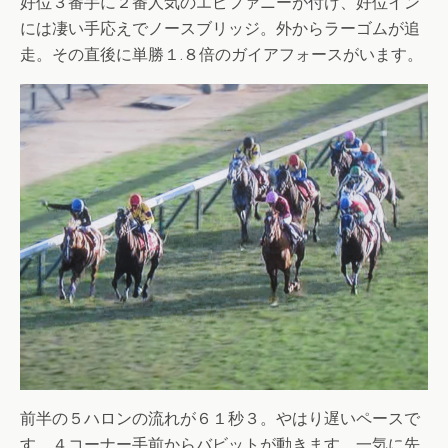
好位３番手に２番人気のエピファニーが付け、好位イン
には凄い手応えでノースブリッジ。外からラーゴムが追
走。その直後に単勝１.８倍のガイアフォースがいます。
前半の５ハロンの流れが６１秒３。やはり遅いペースで
す。４コーナー手前からバビットが動きます。一気に先