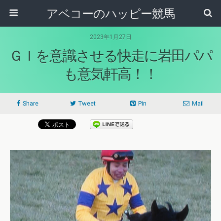
アベコーのハッピー競馬
2023年1月27日
ＧＩを意識させる快走に岩田パパ
も意気軒高！！
Share
Tweet
Pin
Mail