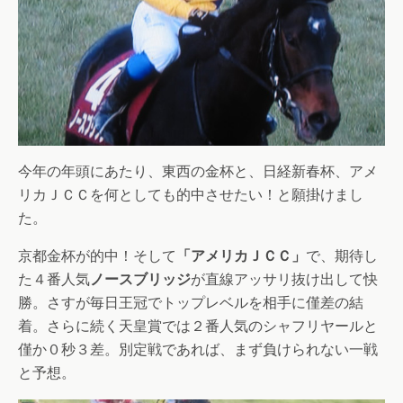
今年の年頭にあたり、東西の金杯と、日経新春杯、アメ
リカＪＣＣを何としても的中させたい！と願掛けまし
た。
京都金杯が的中！そして
「アメリカＪＣＣ」
で、期待し
た４番人気
ノースブリッジ
が直線アッサリ抜け出して快
勝。さすが毎日王冠でトップレベルを相手に僅差の結
着。さらに続く天皇賞では２番人気のシャフリヤールと
僅か０秒３差。別定戦であれば、まず負けられない一戦
と予想。