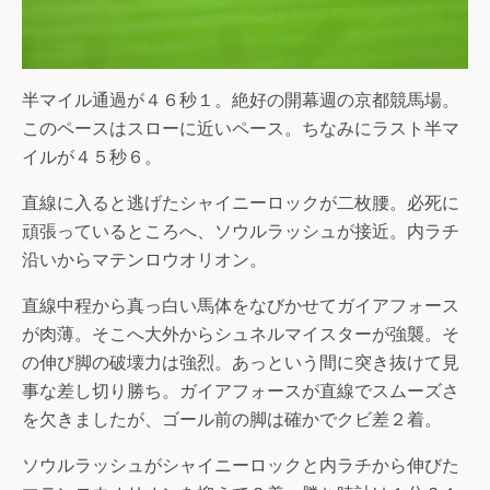
半マイル通過が４６秒１。絶好の開幕週の京都競馬場。
このペースはスローに近いペース。ちなみにラスト半マ
イルが４５秒６。
直線に入ると逃げたシャイニーロックが二枚腰。必死に
頑張っているところへ、ソウルラッシュが接近。内ラチ
沿いからマテンロウオリオン。
直線中程から真っ白い馬体をなびかせてガイアフォース
が肉薄。そこへ大外からシュネルマイスターが強襲。そ
の伸び脚の破壊力は強烈。あっという間に突き抜けて見
事な差し切り勝ち。ガイアフォースが直線でスムーズさ
を欠きましたが、ゴール前の脚は確かでクビ差２着。
ソウルラッシュがシャイニーロックと内ラチから伸びた