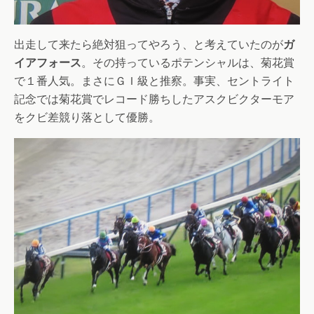
出走して来たら絶対狙ってやろう、と考えていたのが
ガ
イアフォース
。その持っているポテンシャルは、菊花賞
で１番人気。まさにＧＩ級と推察。事実、セントライト
記念では菊花賞でレコード勝ちしたアスクビクターモア
をクビ差競り落として優勝。