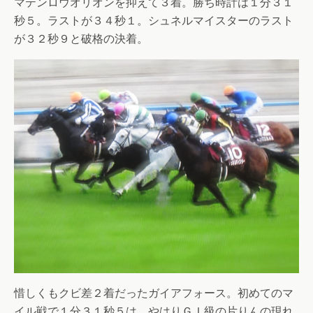
マテンロウオリオンを抑えて３着。勝ち時計は１分３１
秒５。ラストが３４秒１。シュネルマイスターのラスト
が３２秒９と破格の決着。
惜しくもクビ差２着だったガイアフォース。初めてのマ
イル戦で１分３１秒５は、やはりＧＩ級の片りんの現れ