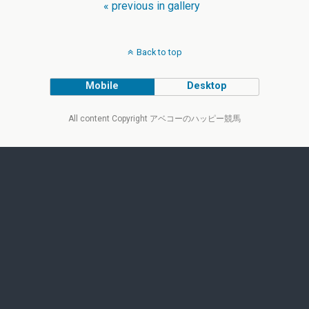
« previous in gallery
Back to top
Mobile
Desktop
All content Copyright アベコーのハッピー競馬