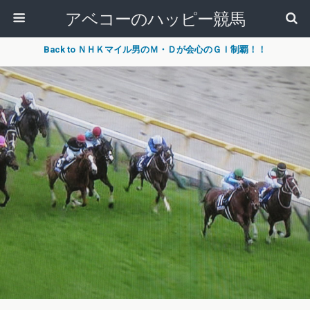
アベコーのハッピー競馬
Back to ＮＨＫマイル男のＭ・Ｄが会心のＧＩ制覇！！