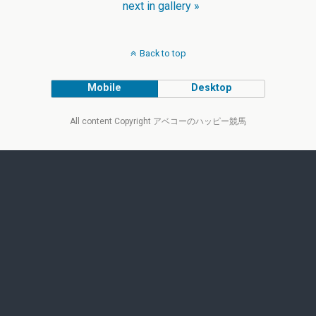
next in gallery »
Back to top
Mobile
Desktop
All content Copyright アベコーのハッピー競馬