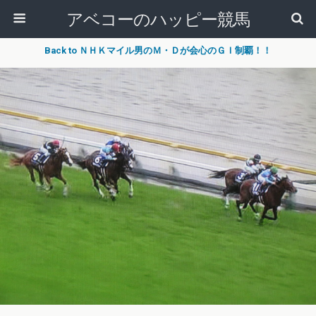
アベコーのハッピー競馬
Back to ＮＨＫマイル男のＭ・Ｄが会心のＧＩ制覇！！