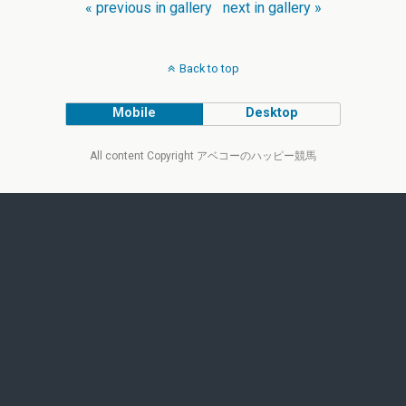
« previous in gallery
next in gallery »
Back to top
Mobile
Desktop
All content Copyright アベコーのハッピー競馬