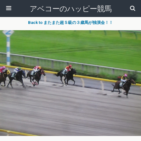
アベコーのハッピー競馬
Back to またまた超Ｓ級の３歳馬が独演会！！