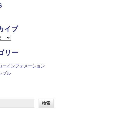
s
カイブ
ゴリー
コーインフォメーション
ンブル