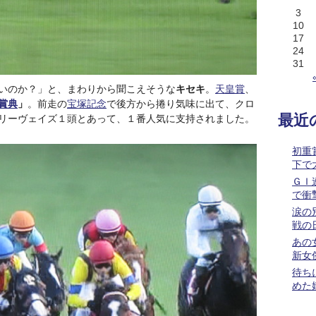
3
10
17
24
31
いのか？」と、まわりから聞こえそうな
キセキ
。
天皇賞
、
賞典
」
。前走の
宝塚記念
で後方から捲り気味に出て、クロ
リーヴェイズ１頭とあって、１番人気に支持されました。
最近
初重
下で
ＧＩ
で衝
涙の
戦の
あの
新女
待ち
めた