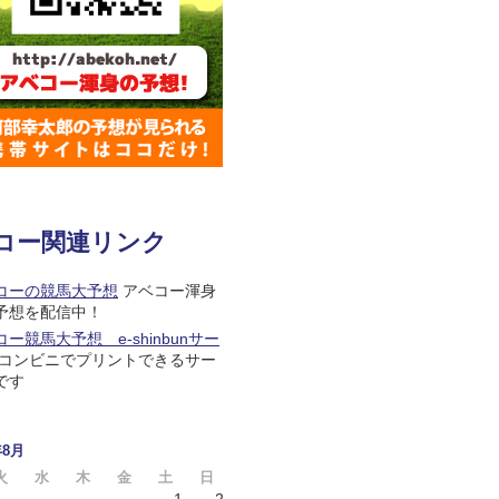
コー関連リンク
コーの競馬大予想
アベコー渾身
予想を配信中！
ー競馬大予想 e-shinbunサー
コンビニでプリントできるサー
です
年8月
火
水
木
金
土
日