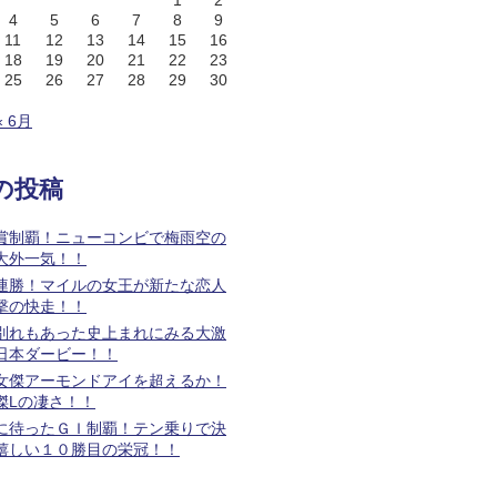
1
2
4
5
6
7
8
9
11
12
13
14
15
16
18
19
20
21
22
23
25
26
27
28
29
30
« 6月
の投稿
賞制覇！ニューコンビで梅雨空の
大外一気！！
連勝！マイルの女王が新たな恋人
撃の快走！！
別れもあった史上まれにみる大激
日本ダービー！！
女傑アーモンドアイを超えるか！
傑Lの凄さ！！
に待ったＧＩ制覇！テン乗りで決
嬉しい１０勝目の栄冠！！