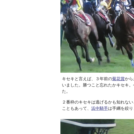
キセキと言えば、３年前の
菊花賞
から
いました。勝つこと忘れたかキセキ。
た。
２番枠のキセキは逃げるかも知れない
こともあって、
浜中騎手
は手綱を絞り