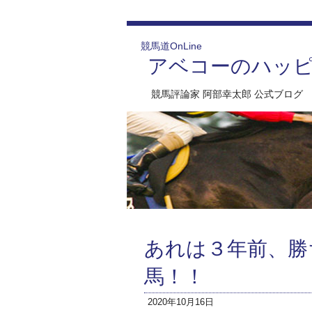
競馬道OnLine
アベコーのハッ
競馬評論家 阿部幸太郎 公式ブログ
あれは３年前、勝
馬！！
2020年10月16日