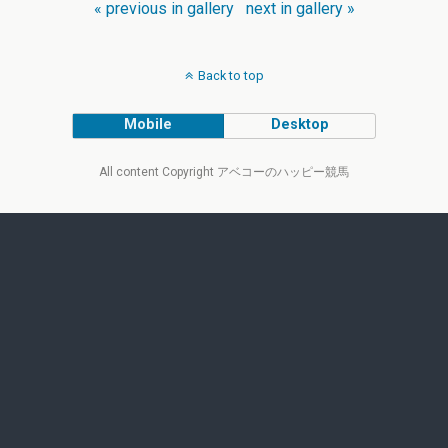
« previous in gallery
next in gallery »
Back to top
Mobile
Desktop
All content Copyright アベコーのハッピー競馬