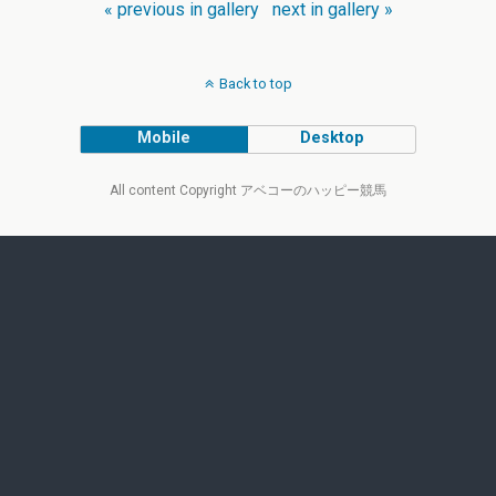
« previous in gallery
next in gallery »
Back to top
Mobile
Desktop
All content Copyright アベコーのハッピー競馬