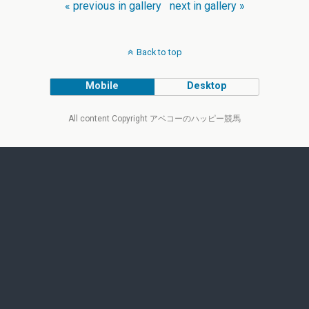
« previous in gallery
next in gallery »
Back to top
Mobile
Desktop
All content Copyright アベコーのハッピー競馬