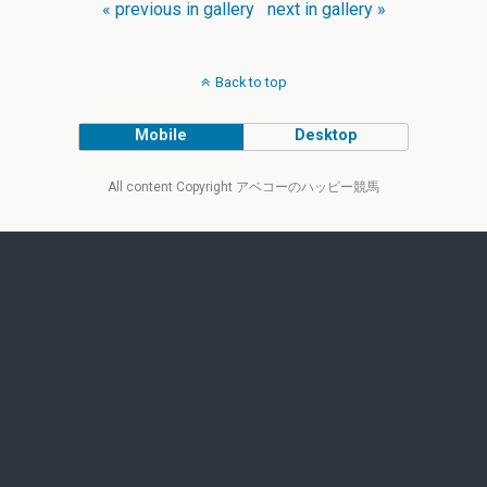
« previous in gallery
next in gallery »
Back to top
Mobile
Desktop
All content Copyright アベコーのハッピー競馬