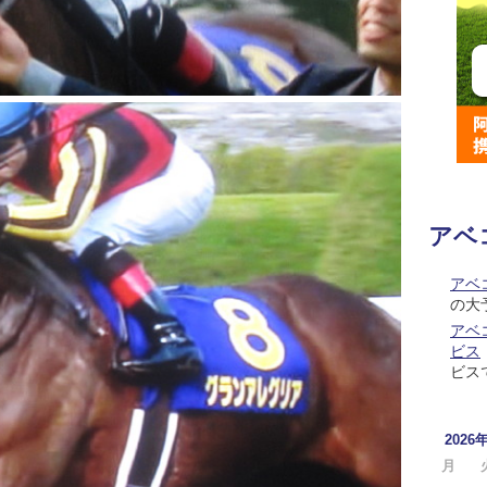
アベ
アベ
の大
アベコ
ビス
ビス
2026
月