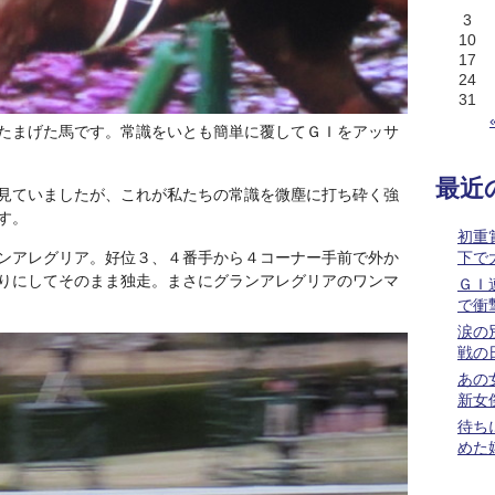
3
10
17
24
31
たまげた馬です。常識をいとも簡単に覆してＧＩをアッサ
最近
見ていましたが、これが私たちの常識を微塵に打ち砕く強
す。
初重
ンアレグリア。好位３、４番手から４コーナー手前で外か
下で
りにしてそのまま独走。まさにグランアレグリアのワンマ
ＧＩ
で衝
涙の
戦の
あの
新女
待ち
めた