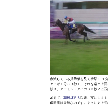
点滅している掲示板を見て衝撃！“１分
アイが１分３３秒１。それを楽々上回
秒３。アーモンドアイの３３秒２に匹
加えて、
朝日杯ＦＳ
以来、実に１１１
優勝馬は皆無なのです。まさに史上初