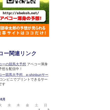
コー関連リンク
コーの競馬大予想
アベコー渾身
予想を配信中！
ー競馬大予想 e-shinbunサー
コンビニでプリントできるサー
です
年8月
火
水
木
金
土
日