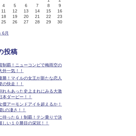
1
2
4
5
6
7
8
9
11
12
13
14
15
16
18
19
20
21
22
23
25
26
27
28
29
30
« 6月
の投稿
賞制覇！ニューコンビで梅雨空の
大外一気！！
連勝！マイルの女王が新たな恋人
撃の快走！！
別れもあった史上まれにみる大激
日本ダービー！！
女傑アーモンドアイを超えるか！
傑Lの凄さ！！
に待ったＧＩ制覇！テン乗りで決
嬉しい１０勝目の栄冠！！