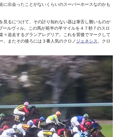
去に出会ったことがないくらいのスーパーホースなのかも
を見るにつけて、その計り知れない器は筆舌し難いものが
プールヴィル。この馬が前半の半マイルを４７秒７のスロ
楽々追走するグランアレグリア。これを背後でマークして
ー。またその後ろには３番人気のクロノ
ジェネシス
。クロ