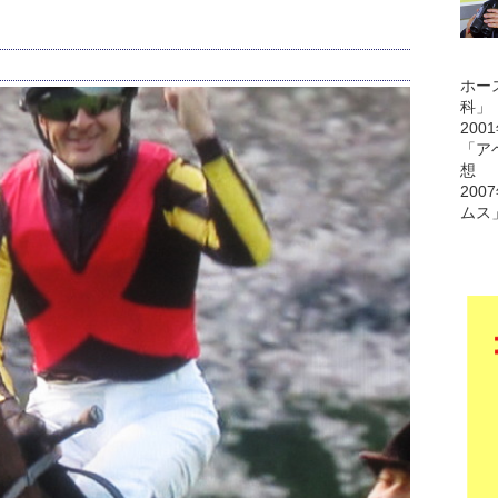
ホー
科」
200
「ア
想
200
ムス