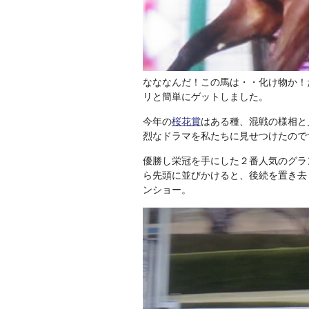
なななんだ！この馬は・・化け物か！
リと簡単にゲットしました。
今年の
桜花賞
はある種、混戦の様相と
烈なドラマを私たちに見せつけたので
優勝し栄冠を手にした２番人気のグラ
ら先頭に並びかけると、後続を置き去
ンショー。