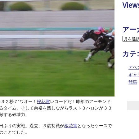
View
アー
カテ
アベ
ギャ
競馬
３２秒７”ワオー！
桜花賞
レコードだ！昨年のアーモンド
るタイム。そして余裕を残しながらラスト３ハロンが３３
敵する破壊力。
日ぶりの実戦。過去、３歳初戦が
桜花賞
となったケースで
のことでした。