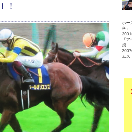
！！
ホー
科」
200
「ア
想
200
ムス