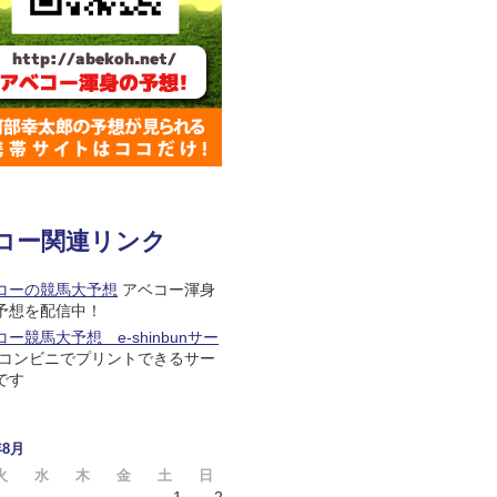
コー関連リンク
コーの競馬大予想
アベコー渾身
予想を配信中！
ー競馬大予想 e-shinbunサー
コンビニでプリントできるサー
です
年8月
火
水
木
金
土
日