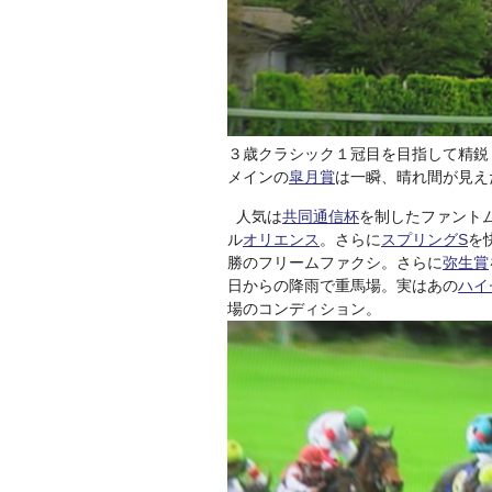
３歳クラシック１冠目を目指して精鋭
メインの
皐月賞
は一瞬、晴れ間が見え
人気は
共同通信杯
を制したファント
ル
オリエンス
。さらに
スプリングS
を
勝のフリームファクシ。さらに
弥生賞
日からの降雨で重馬場。実はあの
ハイ
場のコンディション。