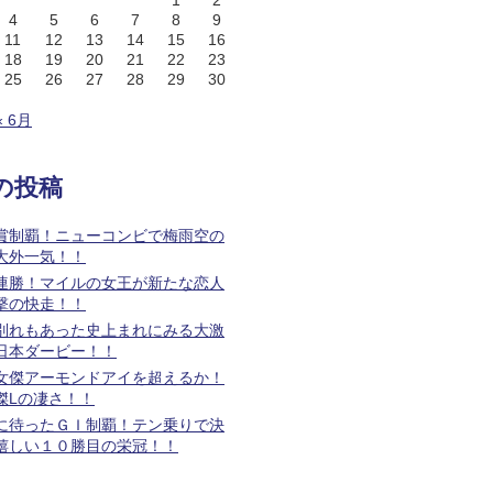
1
2
4
5
6
7
8
9
11
12
13
14
15
16
18
19
20
21
22
23
25
26
27
28
29
30
« 6月
の投稿
賞制覇！ニューコンビで梅雨空の
大外一気！！
連勝！マイルの女王が新たな恋人
撃の快走！！
別れもあった史上まれにみる大激
日本ダービー！！
女傑アーモンドアイを超えるか！
傑Lの凄さ！！
に待ったＧＩ制覇！テン乗りで決
嬉しい１０勝目の栄冠！！