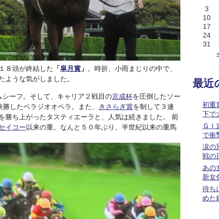
3
10
17
24
31
１８頭が終結した
「
皐月賞
」
。時折、小雨まじりの中で、
たような気がしました。
最近
ムシーフ。そして、キャリア２戦目の
京成杯
を圧倒したソー
初重
快勝したベラジオオペラ。また、
きさらぎ賞
を制して３連
下で
を勝ち上がったタスティエーラと、人気は続きました。 前
ＧＩ
セイコー
以来の重。なんと５０年ぶり、半世紀以来の重馬
で衝
涙の
戦の
あの
新女
待ち
めた