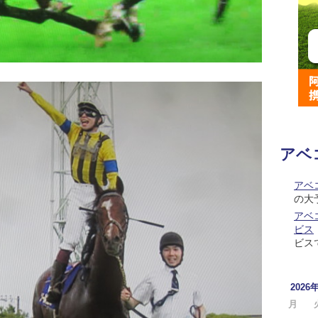
アベ
アベ
の大
アベコ
ビス
ビス
2026
月