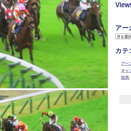
View
アー
カテ
アベ
ギャ
競馬