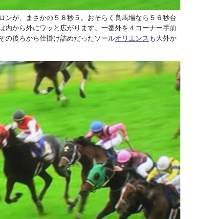
ロンが、まさかの５８秒５。おそらく良馬場なら５６秒台
は内から外にワッと広がります。一番外を４コーナー手前
その後ろから仕掛け詰めだったソール
オリエンス
も大外か