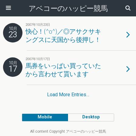
アベコーのハッピー競馬
2007年10月23日
10月
快心！(^o^)／◎アサクサキ
23
ングスに天国から後押し！
2007年10月17日
10月
馬券をいっぱい買っていた
17
から言わせて貰います
Load More Entries…
Mobile
Desktop
All content Copyright アベコーのハッピー競馬