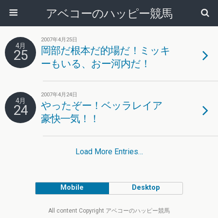
アベコーのハッピー競馬
2007年4月25日
4月
岡部だ根本だ的場だ！ミッキ
25
ーもいる、おー河内だ！
2007年4月24日
4月
やったぞー！ベッラレイア
24
豪快一気！！
Load More Entries…
Mobile
Desktop
All content Copyright アベコーのハッピー競馬