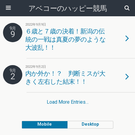
アベコーのハッピー競馬
2022年9月9日
9月
６歳と７歳の決着！新潟の伝
9
統の一戦は真夏の夢のような
大波乱！！
2022年9月2日
9月
内か外か！？ 判断ミスが大
2
きく左右した結末！！
Load More Entries…
Mobile
Desktop