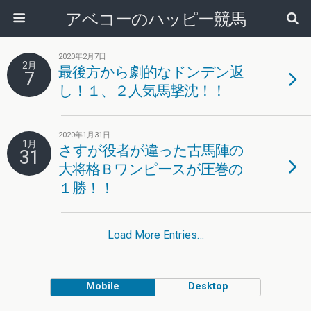
アベコーのハッピー競馬
2020年2月7日
2月
最後方から劇的なドンデン返
7
し！１、２人気馬撃沈！！
2020年1月31日
1月
さすが役者が違った古馬陣の
31
大将格Ｂワンピースが圧巻の
１勝！！
Load More Entries…
Mobile
Desktop