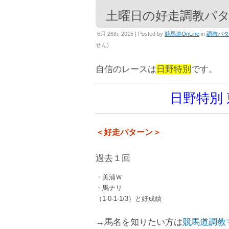
土曜日の好走調教パターン
6月 26th, 2015 | Posted by
競馬道OnLine
in
調教パタ
せん
)
自信のレースは
日野特別
です。
日野特別 
＜好走パターン＞
過去１回
・美浦Ｗ
・馬ナリ
（1-0-1-1/3）と好成績
→馬名を知りたい方は
競馬道調教