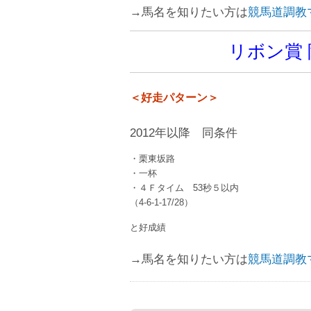
→馬名を知りたい方は
競馬道調教
リボン賞 
＜好走パターン＞
2012年以降 同条件
・栗東坂路
・一杯
・４Ｆタイム 53秒５以内
（4-6-1-17/28）
と好成績
→馬名を知りたい方は
競馬道調教