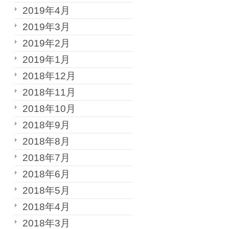
2019年4月
2019年3月
2019年2月
2019年1月
2018年12月
2018年11月
2018年10月
2018年9月
2018年8月
2018年7月
2018年6月
2018年5月
2018年4月
2018年3月