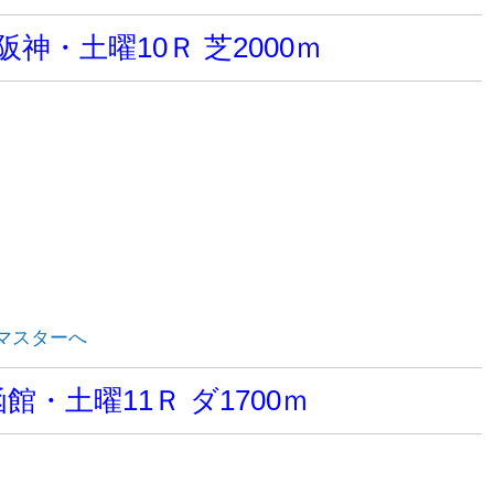
阪神・土曜10Ｒ 芝2000ｍ
マスターへ
館・土曜11Ｒ ダ1700ｍ