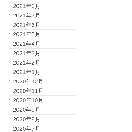
2021年8月
2021年7月
2021年6月
2021年5月
2021年4月
2021年3月
2021年2月
2021年1月
2020年12月
2020年11月
2020年10月
2020年9月
2020年8月
2020年7月