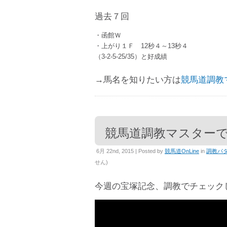
過去７回
・函館Ｗ
・上がり１Ｆ 12秒４～13秒４
（3-2-5-25/35）と好成績
→馬名を知りたい方は
競馬道調教
競馬道調教マスター
6月 22nd, 2015 | Posted by
競馬道OnLine
in
調教パ
せん
)
今週の宝塚記念、調教でチェック