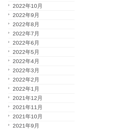
2022年10月
2022年9月
2022年8月
2022年7月
2022年6月
2022年5月
2022年4月
2022年3月
2022年2月
2022年1月
2021年12月
2021年11月
2021年10月
2021年9月