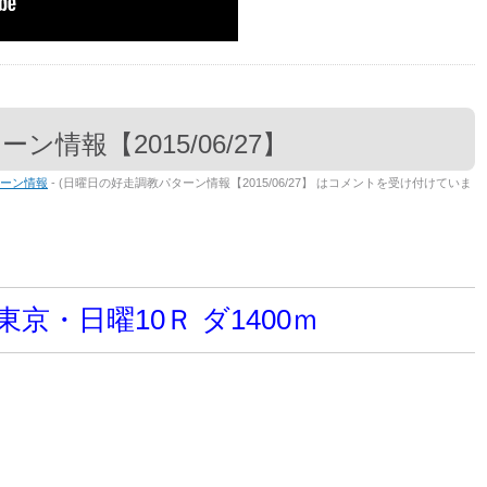
情報【2015/06/27】
ーン情報
- (
日曜日の好走調教パターン情報【2015/06/27】 は
コメントを受け付けていま
。
東京・日曜10Ｒ ダ1400ｍ