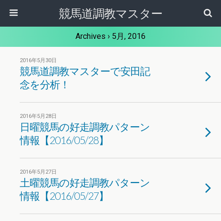
競馬道調教マスター
Archives › 5月, 2016
2016年5月30日
競馬道調教マスターで安田記
念を分析！
2016年5月28日
日曜競馬の好走調教パターン
情報【2016/05/28】
2016年5月27日
土曜競馬の好走調教パターン
情報【2016/05/27】