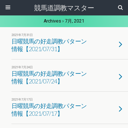
競馬道調教マスター
Archives › 7月, 2021
2021年7月31日
日曜競馬の好走調教パターン
情報【2021/07/31】
2021年7月24日
日曜競馬の好走調教パターン
情報【2021/07/24】
2021年7月17日
日曜競馬の好走調教パターン
情報【2021/07/17】