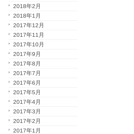
2018年2月
2018年1月
2017年12月
2017年11月
2017年10月
2017年9月
2017年8月
2017年7月
2017年6月
2017年5月
2017年4月
2017年3月
2017年2月
2017年1月