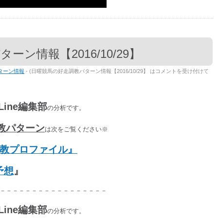
ン情報【2016/10/29】
ターン情報
- (
日曜競馬の好走調教パターン情報【2016/10/29】 は
コメントを受け付けて
Line編集部
の分析です。
教パターン
は次をご覧ください※
教プロファイル』
予想
』
－－－－－－－－－－－－－－－－－
Line編集部
の分析です。