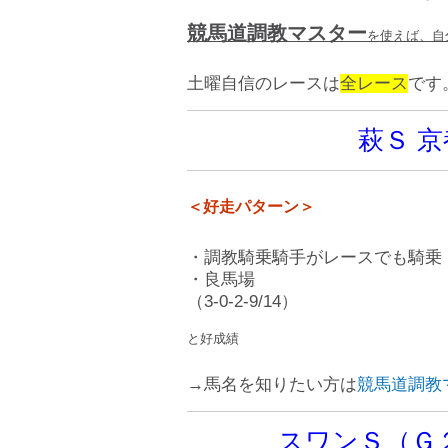
競馬道調教マスター
を使えば、自
土曜自信のレースは
全レース
です
萩Ｓ 京
＜好走パターン＞
・調教騎乗騎手がレースでも騎乗
・良馬場
（3-0-2-9/14）
と好成績
→馬名を知りたい方は
競馬道調教
スワンＳ（Ｇ２