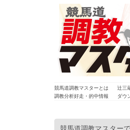
競馬道調教マスターとは
辻三
調教分析好走・的中情報
ダウ
競馬道調教マスター