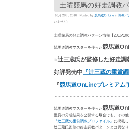
土曜競馬の好走調教パター
10月 28th, 2016 | Posted by
競馬道OnLine
in
調教パ
いません
)
土曜競馬の好走調教パターン情報【2016/10/
競馬道On
競馬道調教マスターを使った
辻三蔵氏が監修した好走調
※
好評発売中
『辻三蔵の重賞調
『
競馬道OnLineプレミアム
－－－－－－－－－－－－－－－－－－－－
競馬道On
競馬道調教マスターを使った
重賞の分析結果を公開する場合でも、その他
『辻三蔵の重賞調教プロファイル』
に掲載し
辻三蔵氏監修の好走調教パターンとは異なり