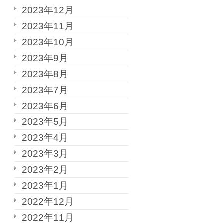
2023年12月
2023年11月
2023年10月
2023年9月
2023年8月
2023年7月
2023年6月
2023年5月
2023年4月
2023年3月
2023年2月
2023年1月
2022年12月
2022年11月