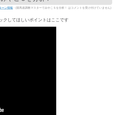
ターン情報
- (
競馬道調教マスターでみやこＳを分析！ は
コメントを受け付けていません
)
ェックしてほしいポイントはここです