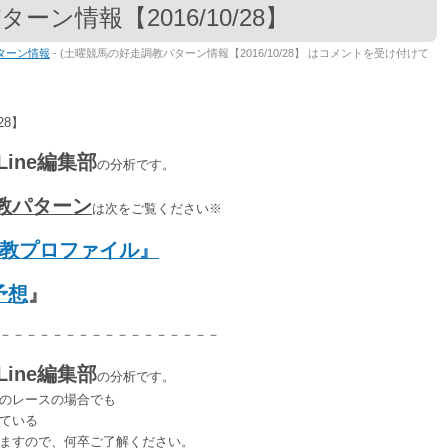
ン情報【2016/10/28】
ターン情報
- (
土曜競馬の好走調教パターン情報【2016/10/28】 は
コメントを受け付けて
28】
Line編集部
の分析です。
教パターン
は次をご覧ください※
教プロファイル』
予想
』
－－－－－－－－－－－－－－－－－
Line編集部
の分析です。
のレースの場合でも
ている
ますので、何卒ご了解ください。