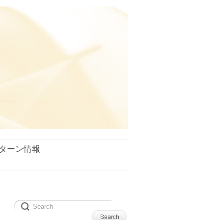
ターン情報