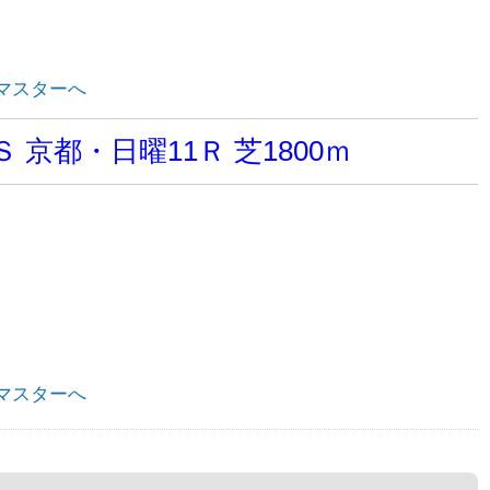
マスターへ
 京都・日曜11Ｒ 芝1800ｍ
マスターへ