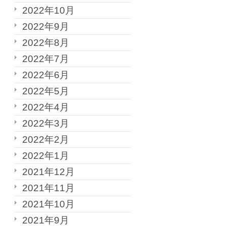
2022年10月
2022年9月
2022年8月
2022年7月
2022年6月
2022年5月
2022年4月
2022年3月
2022年2月
2022年1月
2021年12月
2021年11月
2021年10月
2021年9月