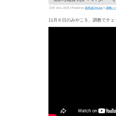
10月 31st, 2016 | Posted by
競馬道OnLine
in
調教パ
11月６日のみやこＳ、調教でチ