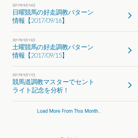
2017年9月16日
日曜競馬の好走調教パターン
情報【2017/09/16】
2017年9月15日
土曜競馬の好走調教パターン
情報【2017/09/15】
2017年9月11日
競馬道調教マスターでセント
ライト記念を分析！
Load More From This Month…