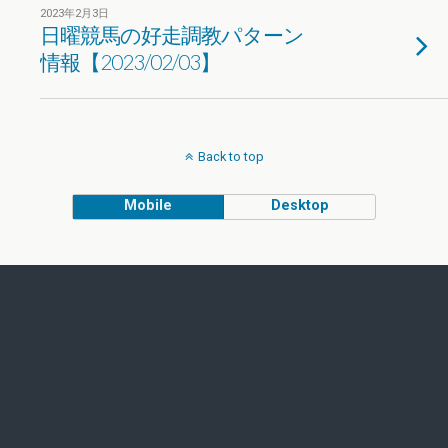
2023年2月3日
日曜競馬の好走調教パターン
情報【2023/02/03】
Back to top
Mobile
Desktop