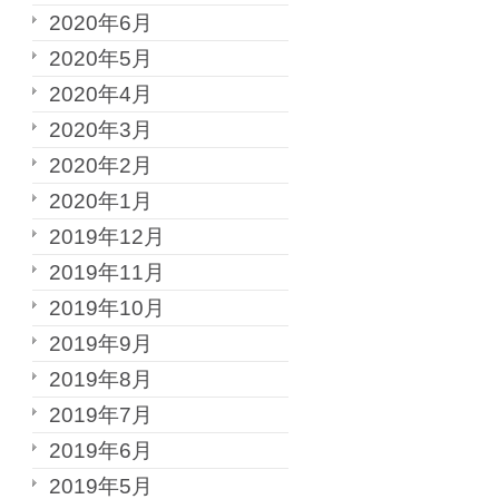
2020年6月
2020年5月
2020年4月
2020年3月
2020年2月
2020年1月
2019年12月
2019年11月
2019年10月
2019年9月
2019年8月
2019年7月
2019年6月
2019年5月