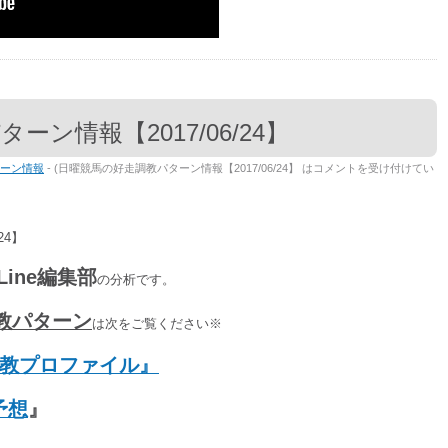
ン情報【2017/06/24】
ーン情報
- (
日曜競馬の好走調教パターン情報【2017/06/24】 は
コメントを受け付けてい
24】
Line編集部
の分析です。
教パターン
は次をご覧ください※
教プロファイル』
予想
』