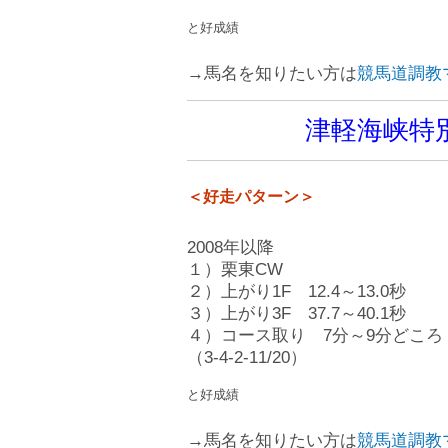
と好成績
→馬名を知りたい方は
競馬道調教
津軽海峡特別
＜好走パターン＞
2008年以降
１）栗東CW
２）上がり1F 12.4～13.0秒
３）上がり3F 37.7～40.1秒
４）コース取り 7分～9分どころ
（3-4-2-11/20）
と好成績
→馬名を知りたい方は
競馬道調教