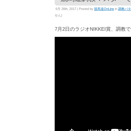
6月 26th, 2017 | Posted by
競馬道OnLine
in
調教パタ
せん
)
7月2日のラジオNIKKEI賞、調