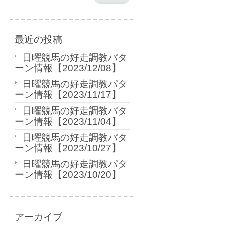
最近の投稿
日曜競馬の好走調教パタ
ーン情報【2023/12/08】
日曜競馬の好走調教パタ
ーン情報【2023/11/17】
日曜競馬の好走調教パタ
ーン情報【2023/11/04】
日曜競馬の好走調教パタ
ーン情報【2023/10/27】
日曜競馬の好走調教パタ
ーン情報【2023/10/20】
アーカイブ