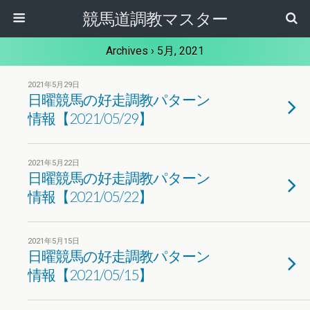
競馬道調教マスター
Archives › 5月, 2021
2021年5月29日
日曜競馬の好走調教パターン
情報【2021/05/29】
2021年5月22日
日曜競馬の好走調教パターン
情報【2021/05/22】
2021年5月15日
日曜競馬の好走調教パターン
情報【2021/05/15】