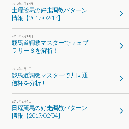
2017年2月17日
土曜競馬の好走調教パターン
情報【2017/02/17】
2017年2月14日
競馬道調教マスターでフェブ
ラリーＳを解析！
2017年2月6日
競馬道調教マスターで共同通
信杯を分析！
2017年2月4日
日曜競馬の好走調教パターン
情報【2017/02/04】