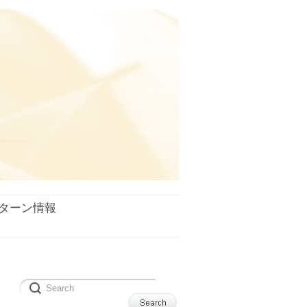
ターン情報