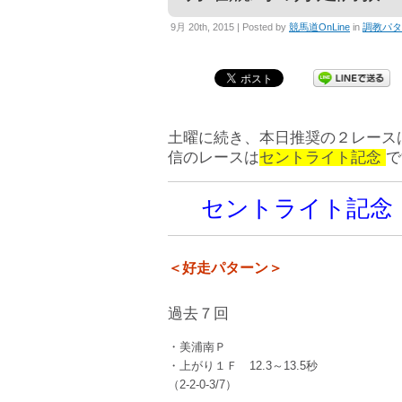
9月 20th, 2015 | Posted by
競馬道OnLine
in
調教パタ
土曜に続き、本日推奨の２レース
信のレースは
セントライト記念
で
セントライト記念（Ｇ
＜好走パターン＞
過去７回
・美浦南Ｐ
・上がり１Ｆ 12.3～13.5秒
（2-2-0-3/7）