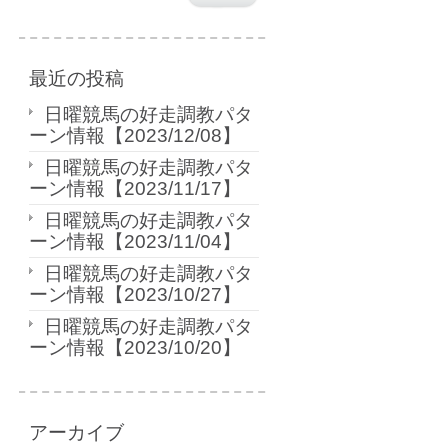
最近の投稿
日曜競馬の好走調教パタ
ーン情報【2023/12/08】
日曜競馬の好走調教パタ
ーン情報【2023/11/17】
日曜競馬の好走調教パタ
ーン情報【2023/11/04】
日曜競馬の好走調教パタ
ーン情報【2023/10/27】
日曜競馬の好走調教パタ
ーン情報【2023/10/20】
アーカイブ