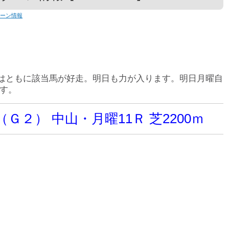
ーン情報
はともに該当馬が好走。明日も力が入ります。明日月曜自
す。
２） 中山・月曜11Ｒ 芝2200ｍ