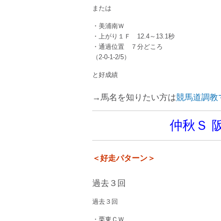
または
・美浦南Ｗ
・上がり１Ｆ 12.4～13.1秒
・通過位置 ７分どころ
（2-0-1-2/5）
と好成績
→馬名を知りたい方は
競馬道調教
仲秋Ｓ 阪
＜好走パターン＞
過去３回
過去３回
・栗東ＣＷ