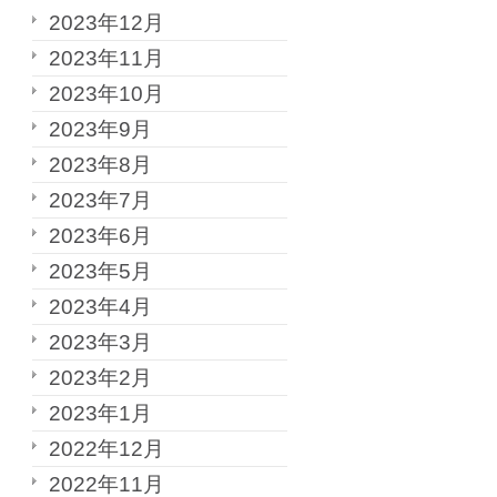
2023年12月
2023年11月
2023年10月
2023年9月
2023年8月
2023年7月
2023年6月
2023年5月
2023年4月
2023年3月
2023年2月
2023年1月
2022年12月
2022年11月