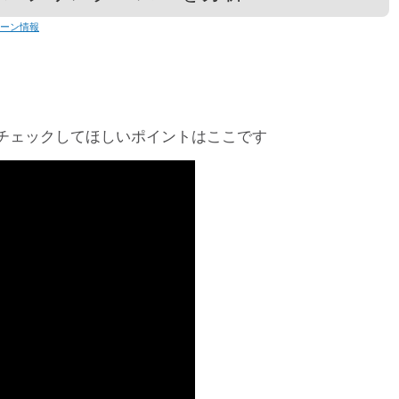
ーン情報
チェックしてほしいポイントはここです