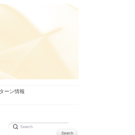
ターン情報