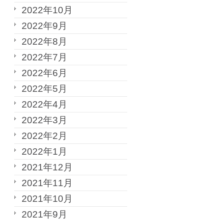
2022年10月
2022年9月
2022年8月
2022年7月
2022年6月
2022年5月
2022年4月
2022年3月
2022年2月
2022年1月
2021年12月
2021年11月
2021年10月
2021年9月