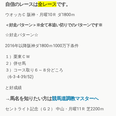
自信のレースは
全レース
です。
ウオッカＣ 阪神・月曜10Ｒ ダ1800ｍ
＜好走パターン＞※全て本追い切りでのパターンです※
☆好走パターン☆
2016年以降阪神ダ1800ｍ1000万下条件
１）栗東ＣＷ
２）併せ馬
３）コース取り６～８分どころ
（6-3-4-39/52)
と好成績
→馬名を知りたい方は
競馬道調教マスターへ
セントライト記念（Ｇ２） 中山・月曜11Ｒ 芝2200ｍ