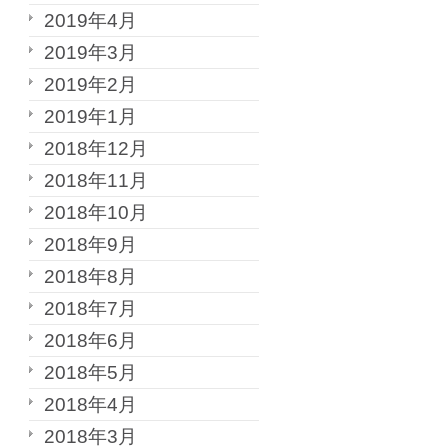
2019年4月
2019年3月
2019年2月
2019年1月
2018年12月
2018年11月
2018年10月
2018年9月
2018年8月
2018年7月
2018年6月
2018年5月
2018年4月
2018年3月