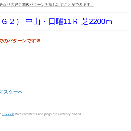
分なりの好走調教パターンを探し出すことができます。
２） 中山・日曜11Ｒ 芝2200ｍ
でのパターンです※
マスターへ
he
RSS 2.0
Both comments and pings are currently closed.