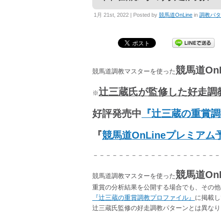
1月 21st, 2022 | Posted by
競馬道OnLine
in
調教パタ
競馬道On
競馬道調教マスターを使った
辻三蔵氏が監修した好走調
※
好評発売中
『辻三蔵の重賞調
『
競馬道OnLineプレミアム
－－－－－－－－－－－－－－－－－－－－
競馬道On
競馬道調教マスターを使った
重賞の分析結果を公開する場合でも、その他
『辻三蔵の重賞調教プロファイル』
に掲載し
辻三蔵氏監修の好走調教パターンとは異なり