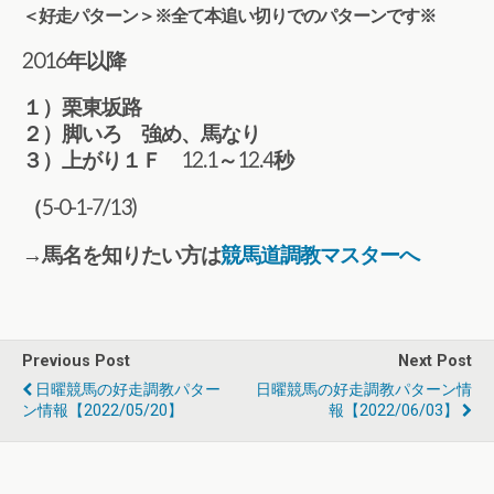
＜好走パターン＞※全て本追い切りでのパターンです※
2016年以降
１）栗東坂路
２）脚いろ 強め、馬なり
３）上がり１Ｆ 12.1～12.4秒
（5-0-1-7/13)
→馬名を知りたい方は
競馬道調教マスターへ
Previous Post
Next Post
日曜競馬の好走調教パター
日曜競馬の好走調教パターン情
ン情報【2022/05/20】
報【2022/06/03】