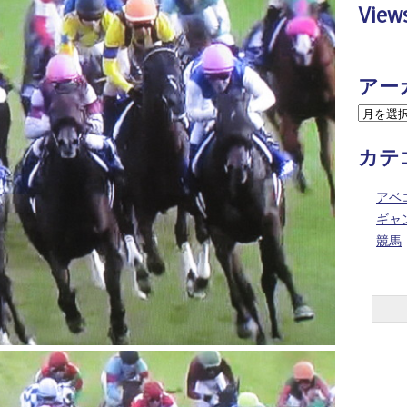
View
アー
カテ
アベ
ギャ
競馬