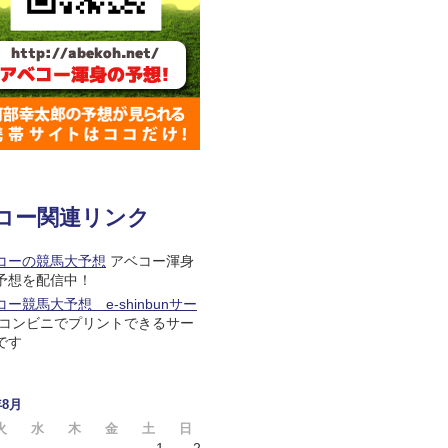
コー関連リンク
コーの競馬大予想
アベコー渾身
予想を配信中！
ー競馬大予想 e-shinbunサー
コンビニでプリントできるサー
です
年8月
火
水
木
金
土
日