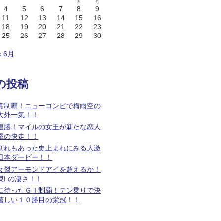
1
2
4
5
6
7
8
9
11
12
13
14
15
16
18
19
20
21
22
23
25
26
27
28
29
30
« 6月
の投稿
賞制覇！ニューコンビで梅雨空の
大外一気！！
連勝！マイルの女王が新たな恋人
撃の快走！！
別れもあった史上まれにみる大激
日本ダービー！！
女傑アーモンドアイを超えるか！
傑Lの凄さ！！
に待ったＧＩ制覇！テン乗りで決
嬉しい１０勝目の栄冠！！