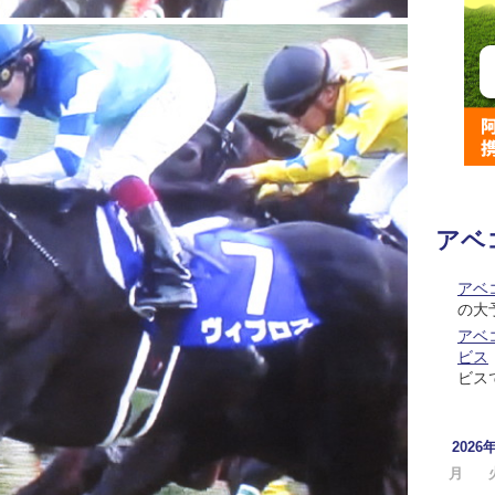
アベ
アベ
の大
アベコ
ビス
ビス
2026
月