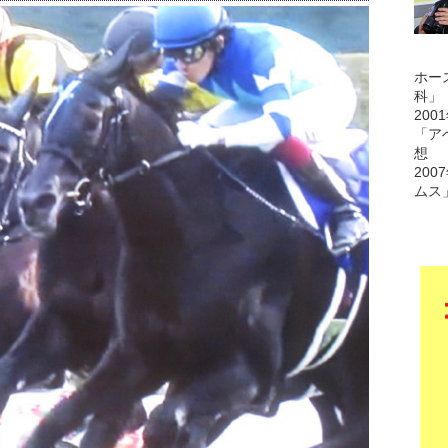
ホー
科」
200
「ア
想
200
ムス