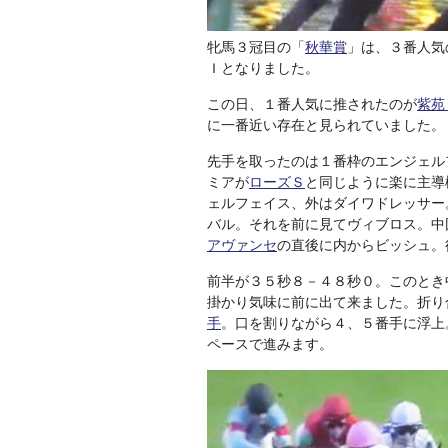
牝馬３冠目の「
秋華賞
」は、３番人気
Ｉとなりました。
この日、１番人気に推されたのが
紫苑
に一番近い存在と見られていました。
先手を取ったのは１番枠のエンジェル
ミアが
ローズＳ
と同じように楽に主導
ェルフェイス、外はダイワドレッサー
バル。それを前に見てヴィブロス。中
アヴァンセ
の直後に内からビッシュ。
前半が３５秒８－４８秒０。このとき
掛かり気味に前に出て来ました。折り
手
。口を割りながら４、５番手に浮上
ペースで進みます。