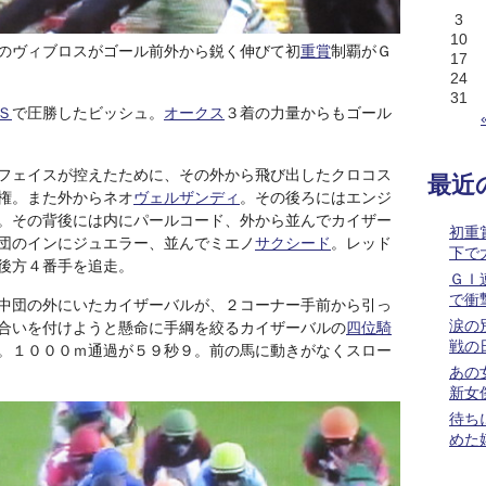
3
10
のヴィブロスがゴール前外から鋭く伸びて初
重賞
制覇がＧ
17
24
31
Ｓ
で圧勝したビッシュ。
オークス
３着の力量からもゴール
フェイスが控えたために、その外から飛び出したクロコス
最近
権。また外からネオ
ヴェルザンディ
。その後ろにはエンジ
。その背後には内にパールコード、外から並んでカイザー
初重
団のインにジュエラー、並んでミエノ
サクシード
。レッド
下で
後方４番手を追走。
ＧＩ
で衝
中団の外にいたカイザーバルが、２コーナー手前から引っ
涙の
合いを付けようと懸命に手綱を絞るカイザーバルの
四位騎
戦の
。１０００ｍ通過が５９秒９。前の馬に動きがなくスロー
あの
新女
待ち
めた