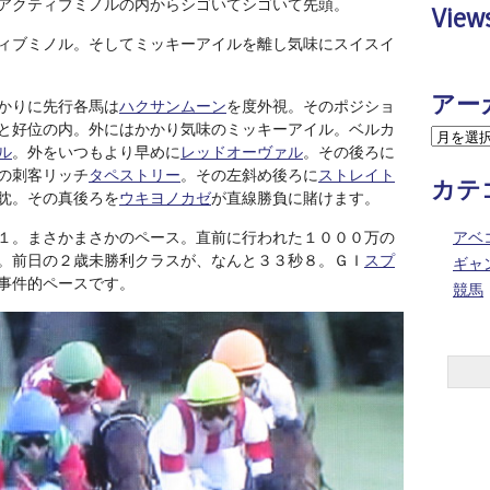
アクティブミノルの内からシゴいてシゴいて先頭。
View
ィブミノル。そしてミッキーアイルを離し気味にスイスイ
アー
かりに先行各馬は
ハクサンムーン
を度外視。そのポジショ
と好位の内。外にはかかり気味のミッキーアイル。ベルカ
ル
。外をいつもより早めに
レッドオーヴァル
。その後ろに
の刺客リッチ
タペストリー
。その左斜め後ろに
ストレイト
カテ
眈。その真後ろを
ウキヨノカゼ
が直線勝負に賭けます。
１。まさかまさかのペース。直前に行われた１０００万の
アベ
。前日の２歳未勝利クラスが、なんと３３秒８。ＧＩ
スプ
ギャ
事件的ペースです。
競馬