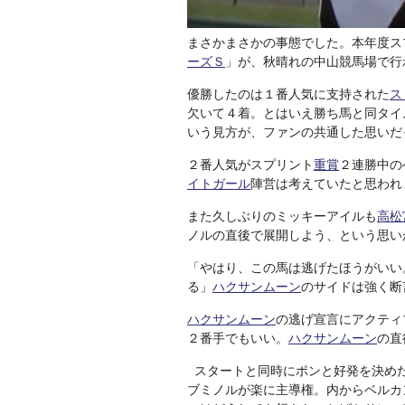
まさかまさかの事態でした。本年度ス
ーズＳ
」が、秋晴れの中山競馬場で行
優勝したのは１番人気に支持された
ス
欠いて４着。とはいえ勝ち馬と同タイ
いう見方が、ファンの共通した思いだ
２番人気がスプリント
重賞
２連勝中の
イトガール
陣営は考えていたと思われ
また久しぶりのミッキーアイルも
高松
ノルの直後で展開しよう、という思い
「やはり、この馬は逃げたほうがいい
る」
ハクサンムーン
のサイドは強く断
ハクサンムーン
の逃げ宣言にアクティ
２番手でもいい。
ハクサンムーン
の直
スタートと同時にポンと好発を決め
ブミノルが楽に主導権。内からベルカ