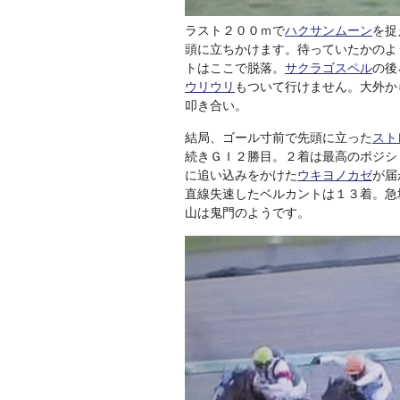
ラスト２００ｍで
ハクサンムーン
を捉
頭に立ちかけます。待っていたかのよ
トはここで脱落。
サクラゴスペル
の後
ウリウリ
もついて行けません。大外か
叩き合い。
結局、ゴール寸前で先頭に立った
スト
続きＧＩ２勝目。２着は最高のポジシ
に追い込みをかけた
ウキヨノカゼ
が届
直線失速したベルカントは１３着。急
山は鬼門のようです。