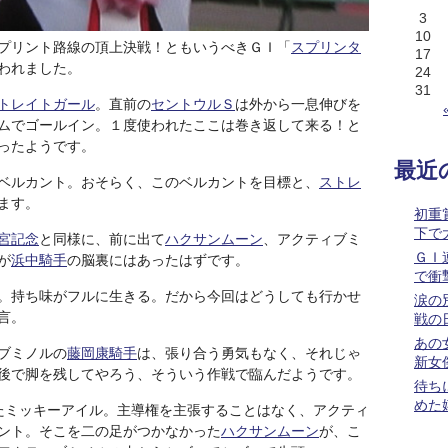
3
10
プリント路線の頂上決戦！ともいうべきＧＩ「
スプリンタ
17
われました。
24
31
トレイトガール
。直前の
セントウルＳ
は外から一息伸びを
ムでゴールイン。１度使われたここは巻き返して来る！と
ったようです。
最近
ベルカント。おそらく、このベルカントを目標と、
ストレ
ます。
初重
下で
宮記念
と同様に、前に出て
ハクサンムーン
、アクティブミ
ＧＩ
が
浜中騎手
の脳裏にはあったはずです。
で衝
。持ち味がフルに生きる。だから今回はどうしても行かせ
涙の
言。
戦の
あの
ブミノルの
藤岡康騎手
は、張り合う勇気もなく、それじゃ
新女
後で脚を残してやろう、そういう作戦で臨んだようです。
待ち
めた
たミッキーアイル。主導権を主張することはなく、アクティ
ント。そこを二の足がつかなかった
ハクサンムーン
が、こ