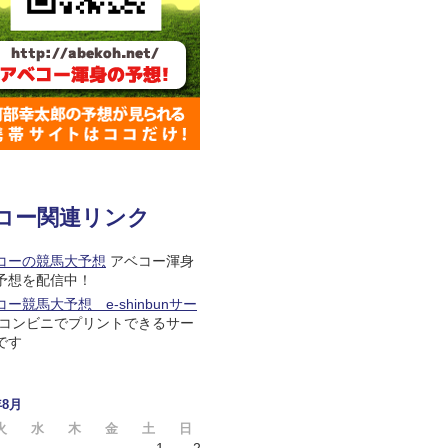
コー関連リンク
コーの競馬大予想
アベコー渾身
予想を配信中！
ー競馬大予想 e-shinbunサー
コンビニでプリントできるサー
です
年8月
火
水
木
金
土
日