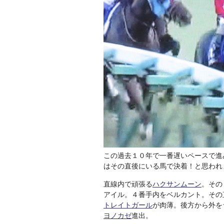
この過去１０年で一番遅いペースで進
はその直後にいる馬で決着！と思われ
直線内で頑張る
ハクサンムーン
。その
アイル。４番手内をベルカント。その
トレイトガール
が肉薄。後方から外を
ヨノカゼ
進出。