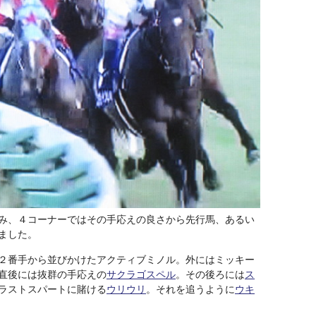
み、４コーナーではその手応えの良さから先行馬、あるい
ました。
２番手から並びかけたアクティブミノル。外にはミッキー
直後には抜群の手応えの
サクラゴスペル
。その後ろには
ス
ラストスパートに賭ける
ウリウリ
。それを追うように
ウキ