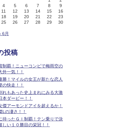
1
2
4
5
6
7
8
9
11
12
13
14
15
16
18
19
20
21
22
23
25
26
27
28
29
30
« 6月
の投稿
賞制覇！ニューコンビで梅雨空の
大外一気！！
連勝！マイルの女王が新たな恋人
撃の快走！！
別れもあった史上まれにみる大激
日本ダービー！！
女傑アーモンドアイを超えるか！
傑Lの凄さ！！
に待ったＧＩ制覇！テン乗りで決
嬉しい１０勝目の栄冠！！