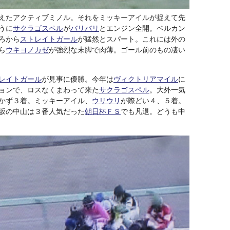
えたアクティブミノル。それをミッキーアイルが捉えて先
うに
サクラゴスペル
が
バリバリ
とエンジン全開。ベルカン
ろから
ストレイトガール
が猛然とスパート。これには外の
ら
ウキヨノカゼ
が強烈な末脚で肉薄。ゴール前のもの凄い
レイトガール
が見事に優勝。今年は
ヴィクトリアマイル
に
ョンで、ロスなくまわって来た
サクラゴスペル
。大外一気
かず３着。ミッキーアイル、
ウリウリ
が際どい４、５着。
坂の中山は３番人気だった
朝日杯ＦＳ
でも凡退。どうも中