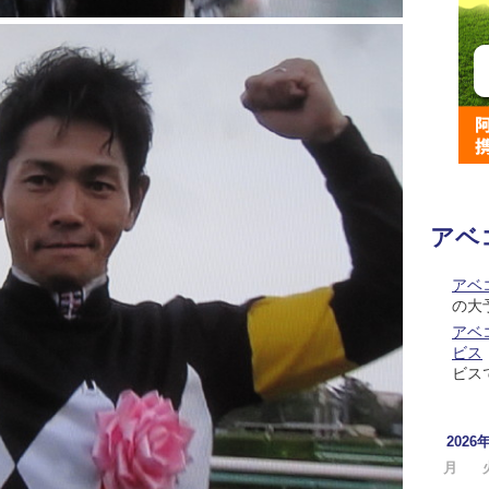
アベ
アベ
の大
アベコ
ビス
ビス
2026
月