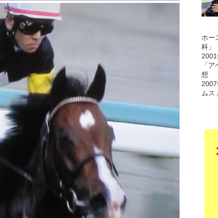
ホー
科」
200
「ア
想
200
ムス