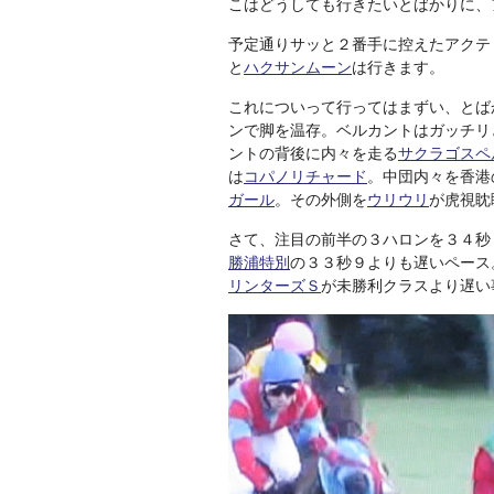
こはどうしても行きたいとばかりに、
予定通りサッと２番手に控えたアクテ
と
ハクサンムーン
は行きます。
これについって行ってはまずい、とば
ンで脚を温存。ベルカントはガッチリ
ントの背後に内々を走る
サクラゴスペ
は
コパノリチャード
。中団内々を香港
ガール
。その外側を
ウリウリ
が虎視眈
さて、注目の前半の３ハロンを３４秒
勝浦特別
の３３秒９よりも遅いペース
リンターズＳ
が未勝利クラスより遅い