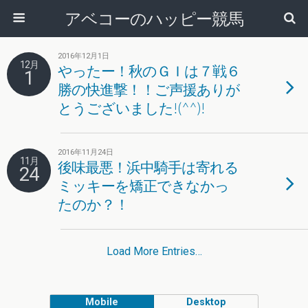
アベコーのハッピー競馬
2016年12月1日
12月
やったー！秋のＧＩは７戦６
1
勝の快進撃！！ご声援ありが
とうございました!(^^)!
2016年11月24日
11月
後味最悪！浜中騎手は寄れる
24
ミッキーを矯正できなかっ
たのか？！
Load More Entries…
Mobile
Desktop